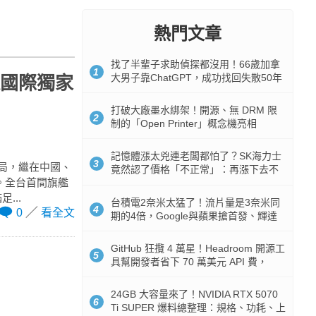
熱門文章
找了半輩子求助偵探都沒用！66歲加拿
1
大男子靠ChatGPT，成功找回失散50年
連國際獨家
家人
打破大廠墨水綁架！開源、無 DRM 限
2
制的「Open Printer」概念機亮相
記憶體漲太兇連老闆都怕了？SK海力士
3
布局，繼在中國、
竟然認了價格「不正常」：再漲下去不
。全台首間旗艦
是好事
...
台積電2奈米太猛了！流片量是3奈米同
4
0
看全文
期的4倍，Google與蘋果搶首發、輝達
與AMD排隊等產能
GitHub 狂攬 4 萬星！Headroom 開源工
5
具幫開發者省下 70 萬美元 API 費，
Token 消耗暴降 92%
24GB 大容量來了！NVIDIA RTX 5070
6
Ti SUPER 爆料總整理：規格、功耗、上