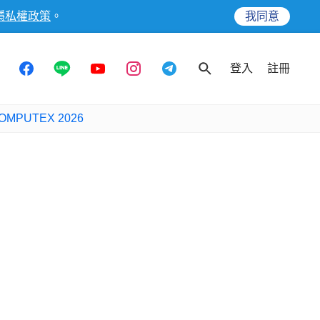
隱私權政策
。
我同意
登入
註冊
OMPUTEX 2026