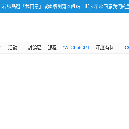
，若您點選「我同意」或繼續瀏覽本網站，即表示您同意我們的
片
活動
討論區
課程
#AI ChatGPT
深度有料
C