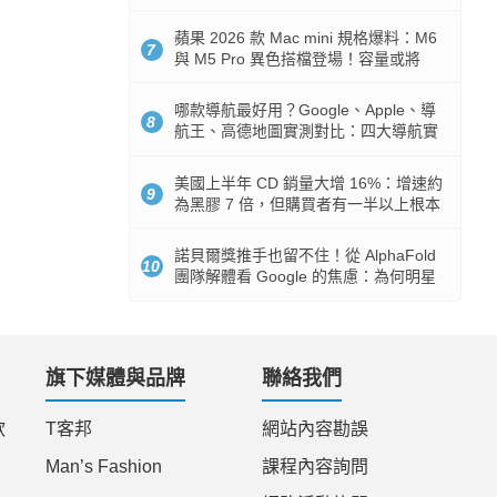
市時間
蘋果 2026 款 Mac mini 規格爆料：M6
7
與 M5 Pro 異色搭檔登場！容量或將
512GB 起跳
哪款導航最好用？Google、Apple、導
8
航王、高德地圖實測對比：四大導航實
測懶人包
美國上半年 CD 銷量大增 16%：增速約
9
為黑膠 7 倍，但購買者有一半以上根本
沒有播放器
諾貝爾獎推手也留不住！從 AlphaFold
10
團隊解體看 Google 的焦慮：為何明星
實驗室要為 Gemini 讓路？
旗下媒體與品牌
聯絡我們
款
T客邦
網站內容勘誤
Man’s Fashion
課程內容詢問