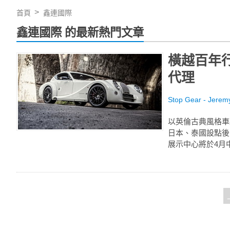
首頁
鑫連國際
鑫連國際 的最新熱門文章
橫越百年行
代理
Stop Gear - Jerem
以英倫古典風格車
日本、泰國設點後
展示中心將於4月