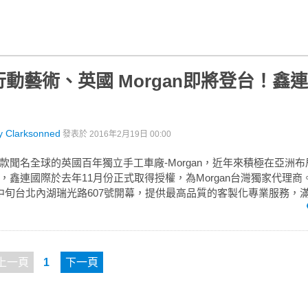
動藝術、英國 Morgan即將登台！鑫
y Clarksonned
發表於
2016年2月19日 00:00
款聞名全球的英國百年獨立手工車廠-Morgan，近年來積極在亞洲
，鑫連國際於去年11月份正式取得授權，為Morgan台灣獨家代理商
中旬台北內湖瑞光路607號開幕，提供最高品質的客製化專業服務，滿足
上一頁
1
下一頁