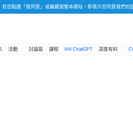
，若您點選「我同意」或繼續瀏覽本網站，即表示您同意我們的
片
活動
討論區
課程
#AI ChatGPT
深度有料
C