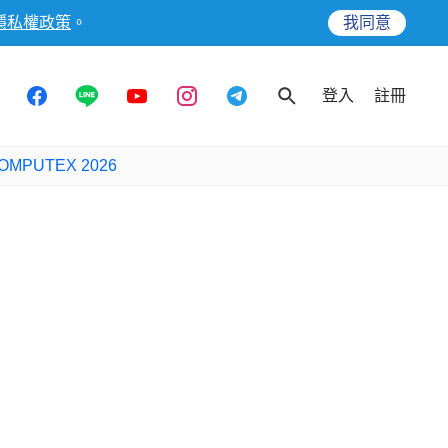
隱私權政策
。
我同意
登入
註冊
OMPUTEX 2026