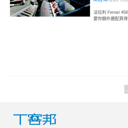
Andy Ao
發表於
201
法拉利 Ferrar
要你額外選配買得