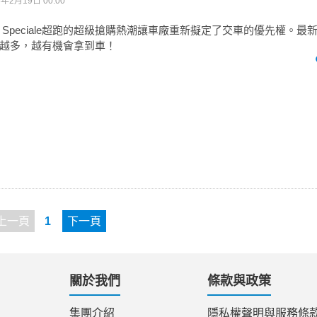
6年2月19日 00:00
i 458 Speciale超跑的超級搶購熱潮讓車廠重新擬定了交車的優先權。
越多，越有機會拿到車！
上一頁
1
下一頁
關於我們
條款與政策
集團介紹
隱私權聲明與服務條