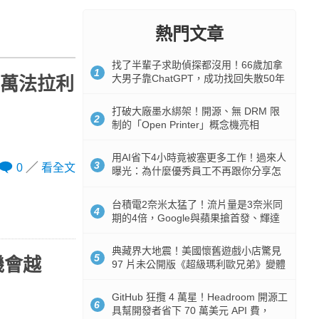
熱門文章
找了半輩子求助偵探都沒用！66歲加拿
1
大男子靠ChatGPT，成功找回失散50年
千萬法拉利
家人
打破大廠墨水綁架！開源、無 DRM 限
2
制的「Open Printer」概念機亮相
用AI省下4小時竟被塞更多工作！過來人
3
0
看全文
曝光：為什麼優秀員工不再跟你分享怎
麼使用AI
台積電2奈米太猛了！流片量是3奈米同
4
期的4倍，Google與蘋果搶首發、輝達
與AMD排隊等產能
典藏界大地震！美國懷舊遊戲小店驚見
5
機會越
97 片未公開版《超級瑪利歐兄弟》變體
任天堂卡帶
GitHub 狂攬 4 萬星！Headroom 開源工
6
具幫開發者省下 70 萬美元 API 費，