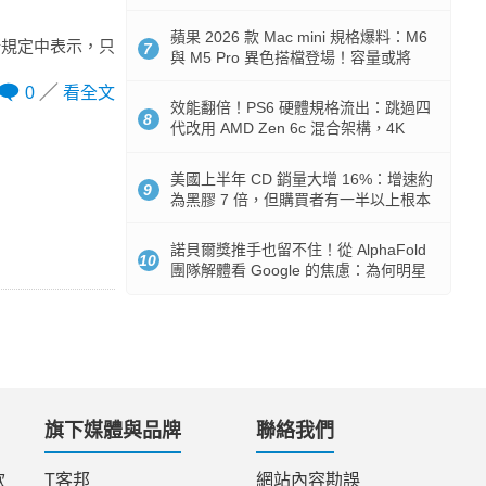
Token 消耗暴降 92%
蘋果 2026 款 Mac mini 規格爆料：M6
最新規定中表示，只
7
與 M5 Pro 異色搭檔登場！容量或將
512GB 起跳
0
看全文
效能翻倍！PS6 硬體規格流出：跳過四
8
代改用 AMD Zen 6c 混合架構，4K
120fps 與全光追時代來臨
美國上半年 CD 銷量大增 16%：增速約
9
為黑膠 7 倍，但購買者有一半以上根本
沒有播放器
諾貝爾獎推手也留不住！從 AlphaFold
10
團隊解體看 Google 的焦慮：為何明星
實驗室要為 Gemini 讓路？
旗下媒體與品牌
聯絡我們
款
T客邦
網站內容勘誤