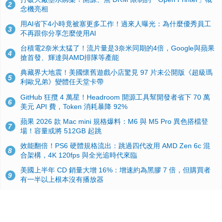
2
念機亮相
用AI省下4小時竟被塞更多工作！過來人曝光：為什麼優秀員工
3
不再跟你分享怎麼使用AI
台積電2奈米太猛了！流片量是3奈米同期的4倍，Google與蘋果
4
搶首發、輝達與AMD排隊等產能
典藏界大地震！美國懷舊遊戲小店驚見 97 片未公開版《超級瑪
5
利歐兄弟》變體任天堂卡帶
GitHub 狂攬 4 萬星！Headroom 開源工具幫開發者省下 70 萬
6
美元 API 費，Token 消耗暴降 92%
蘋果 2026 款 Mac mini 規格爆料：M6 與 M5 Pro 異色搭檔登
7
場！容量或將 512GB 起跳
效能翻倍！PS6 硬體規格流出：跳過四代改用 AMD Zen 6c 混
8
合架構，4K 120fps 與全光追時代來臨
美國上半年 CD 銷量大增 16%：增速約為黑膠 7 倍，但購買者
9
有一半以上根本沒有播放器
諾貝爾獎推手也留不住！從 AlphaFold 團隊解體看 Google 的焦
10
慮：為何明星實驗室要為 Gemini 讓路？