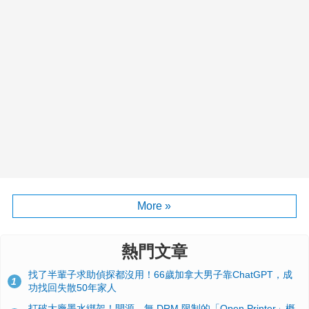
More »
熱門文章
找了半輩子求助偵探都沒用！66歲加拿大男子靠ChatGPT，成
1
功找回失散50年家人
打破大廠墨水綁架！開源、無 DRM 限制的「Open Printer」概