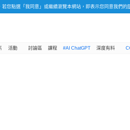
，若您點選「我同意」或繼續瀏覽本網站，即表示您同意我們的
片
活動
討論區
課程
#AI ChatGPT
深度有料
C