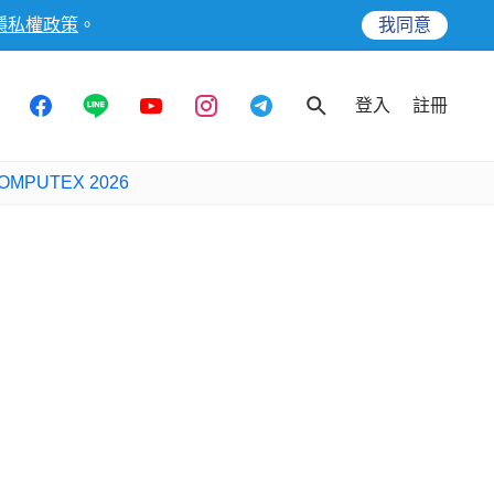
隱私權政策
。
我同意
登入
註冊
OMPUTEX 2026