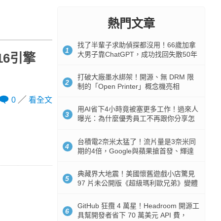
熱門文章
找了半輩子求助偵探都沒用！66歲加拿
1
大男子靠ChatGPT，成功找回失散50年
W16引擎
家人
打破大廠墨水綁架！開源、無 DRM 限
2
制的「Open Printer」概念機亮相
0
看全文
用AI省下4小時竟被塞更多工作！過來人
3
曝光：為什麼優秀員工不再跟你分享怎
麼使用AI
台積電2奈米太猛了！流片量是3奈米同
4
期的4倍，Google與蘋果搶首發、輝達
與AMD排隊等產能
典藏界大地震！美國懷舊遊戲小店驚見
5
97 片未公開版《超級瑪利歐兄弟》變體
任天堂卡帶
GitHub 狂攬 4 萬星！Headroom 開源工
6
具幫開發者省下 70 萬美元 API 費，