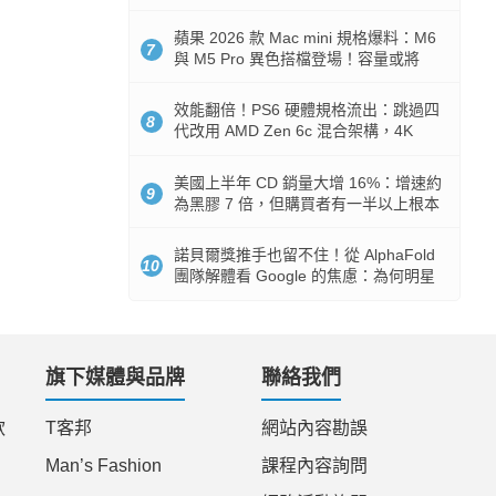
Token 消耗暴降 92%
蘋果 2026 款 Mac mini 規格爆料：M6
7
與 M5 Pro 異色搭檔登場！容量或將
512GB 起跳
效能翻倍！PS6 硬體規格流出：跳過四
8
代改用 AMD Zen 6c 混合架構，4K
120fps 與全光追時代來臨
美國上半年 CD 銷量大增 16%：增速約
9
為黑膠 7 倍，但購買者有一半以上根本
沒有播放器
諾貝爾獎推手也留不住！從 AlphaFold
10
團隊解體看 Google 的焦慮：為何明星
實驗室要為 Gemini 讓路？
旗下媒體與品牌
聯絡我們
款
T客邦
網站內容勘誤
Man’s Fashion
課程內容詢問