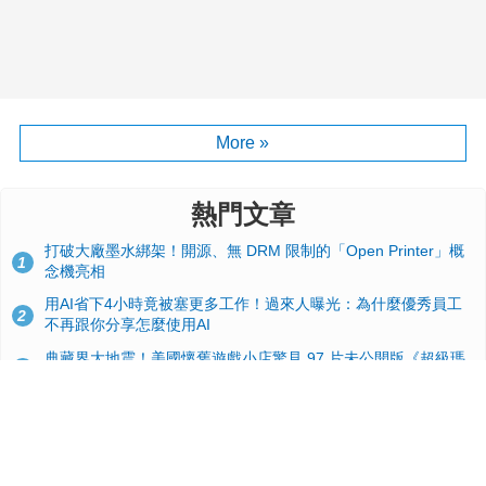
More »
熱門文章
打破大廠墨水綁架！開源、無 DRM 限制的「Open Printer」概
1
念機亮相
用AI省下4小時竟被塞更多工作！過來人曝光：為什麼優秀員工
2
不再跟你分享怎麼使用AI
典藏界大地震！美國懷舊遊戲小店驚見 97 片未公開版《超級瑪
3
利歐兄弟》變體任天堂卡帶
效能翻倍！PS6 硬體規格流出：跳過四代改用 AMD Zen 6c 混
4
合架構，4K 120fps 與全光追時代來臨
GitHub 狂攬 4 萬星！Headroom 開源工具幫開發者省下 70 萬
5
美元 API 費，Token 消耗暴降 92%