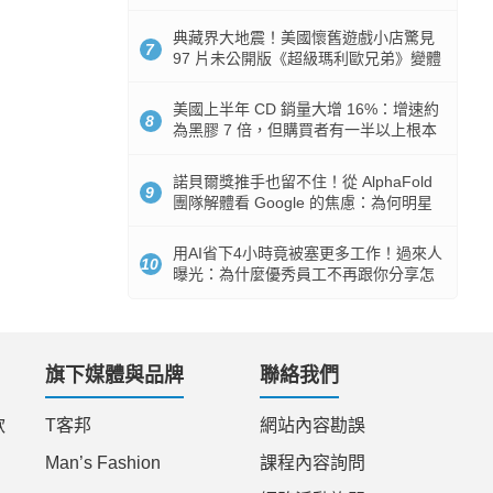
512GB 起跳
典藏界大地震！美國懷舊遊戲小店驚見
7
97 片未公開版《超級瑪利歐兄弟》變體
任天堂卡帶
美國上半年 CD 銷量大增 16%：增速約
8
為黑膠 7 倍，但購買者有一半以上根本
沒有播放器
諾貝爾獎推手也留不住！從 AlphaFold
9
團隊解體看 Google 的焦慮：為何明星
實驗室要為 Gemini 讓路？
用AI省下4小時竟被塞更多工作！過來人
10
曝光：為什麼優秀員工不再跟你分享怎
麼使用AI
旗下媒體與品牌
聯絡我們
款
T客邦
網站內容勘誤
Man’s Fashion
課程內容詢問