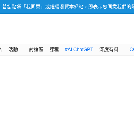
，若您點選「我同意」或繼續瀏覽本網站，即表示您同意我們的
片
活動
討論區
課程
#AI ChatGPT
深度有料
C