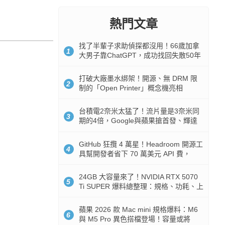
熱門文章
找了半輩子求助偵探都沒用！66歲加拿
1
大男子靠ChatGPT，成功找回失散50年
家人
打破大廠墨水綁架！開源、無 DRM 限
2
制的「Open Printer」概念機亮相
台積電2奈米太猛了！流片量是3奈米同
3
期的4倍，Google與蘋果搶首發、輝達
與AMD排隊等產能
GitHub 狂攬 4 萬星！Headroom 開源工
4
具幫開發者省下 70 萬美元 API 費，
Token 消耗暴降 92%
24GB 大容量來了！NVIDIA RTX 5070
5
Ti SUPER 爆料總整理：規格、功耗、上
市時間
蘋果 2026 款 Mac mini 規格爆料：M6
6
與 M5 Pro 異色搭檔登場！容量或將