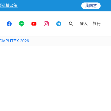
隱私權政策
。
我同意
登入
註冊
OMPUTEX 2026