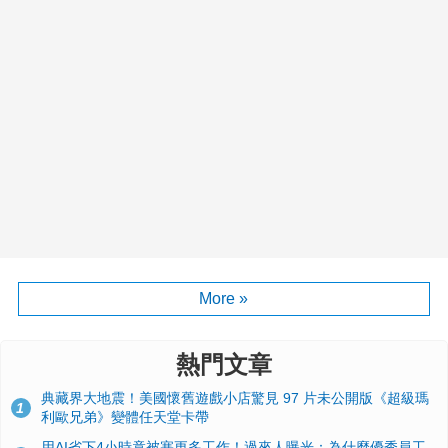
More »
熱門文章
典藏界大地震！美國懷舊遊戲小店驚見 97 片未公開版《超級瑪
1
利歐兄弟》變體任天堂卡帶
用AI省下4小時竟被塞更多工作！過來人曝光：為什麼優秀員工