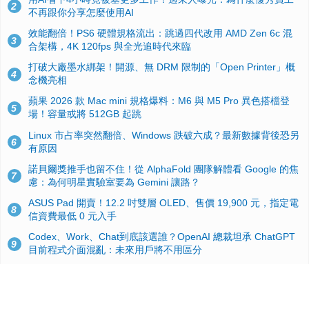
2
不再跟你分享怎麼使用AI
效能翻倍！PS6 硬體規格流出：跳過四代改用 AMD Zen 6c 混
3
合架構，4K 120fps 與全光追時代來臨
打破大廠墨水綁架！開源、無 DRM 限制的「Open Printer」概
4
念機亮相
蘋果 2026 款 Mac mini 規格爆料：M6 與 M5 Pro 異色搭檔登
5
場！容量或將 512GB 起跳
Linux 市占率突然翻倍、Windows 跌破六成？最新數據背後恐另
6
有原因
諾貝爾獎推手也留不住！從 AlphaFold 團隊解體看 Google 的焦
7
慮：為何明星實驗室要為 Gemini 讓路？
ASUS Pad 開賣！12.2 吋雙層 OLED、售價 19,900 元，指定電
8
信資費最低 0 元入手
Codex、Work、Chat到底該選誰？OpenAI 總裁坦承 ChatGPT
9
目前程式介面混亂：未來用戶將不用區分
手機真的能「一鍵自毀」！他靠這招讓海關查不到資料卻被告，
10
GrapheneOS開源隱私系統官方力挺