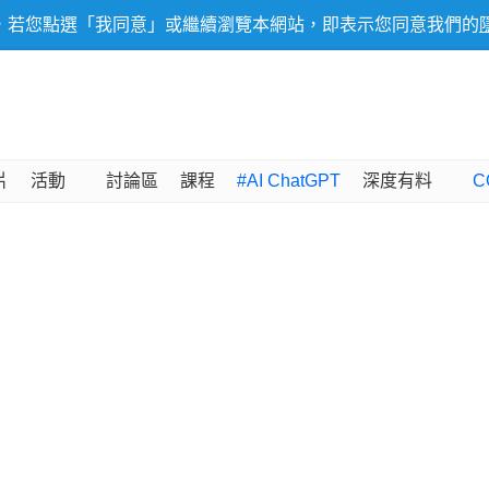
，若您點選「我同意」或繼續瀏覽本網站，即表示您同意我們的
片
活動
討論區
課程
#AI ChatGPT
深度有料
C