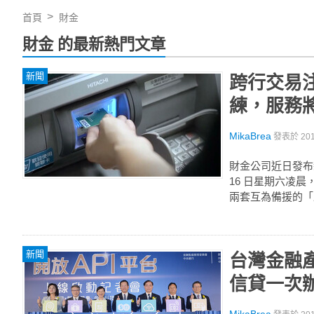
首頁
財金
財金 的最新熱門文章
新聞
跨行交易注
練，服務將
MikaBrea
發表於
20
財金公司近日發布新
16 日星期六凌
兩套互為備援的「
新聞
台灣金融產
信貸一次