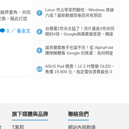
512GB 起跳
Linux 市占率突然翻倍、Windows 跌破
金融界要角，共同
7
六成？最新數據背後恐另有原因
據交換，藉此打造
台積電2奈米太猛了！流片量是3奈米同
0
看全文
8
期的4倍，Google與蘋果搶首發、輝達
與AMD排隊等產能
諾貝爾獎推手也留不住！從 AlphaFold
9
團隊解體看 Google 的焦慮：為何明星
實驗室要為 Gemini 讓路？
ASUS Pad 開賣！12.2 吋雙層 OLED、
10
售價 19,900 元，指定電信資費最低 0
元入手
旗下媒體與品牌
聯絡我們
款
T客邦
網站內容勘誤