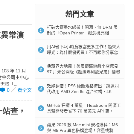
熱門文章
打破大廠墨水綁架！開源、無 DRM 限
1
制的「Open Printer」概念機亮相
統異常演
用AI省下4小時竟被塞更多工作！過來人
2
曝光：為什麼優秀員工不再跟你分享怎
麼使用AI
典藏界大地震！美國懷舊遊戲小店驚見
3
 年 11 月
97 片未公開版《超級瑪利歐兄弟》變體
財金公司主中心
任天堂卡帶
將「...
效能翻倍！PS6 硬體規格流出：跳過四
4
0
看全文
代改用 AMD Zen 6c 混合架構，4K
120fps 與全光追時代來臨
GitHub 狂攬 4 萬星！Headroom 開源工
5
一站查，
具幫開發者省下 70 萬美元 API 費，
Token 消耗暴降 92%
蘋果 2026 款 Mac mini 規格爆料：M6
6
與 M5 Pro 異色搭檔登場！容量或將