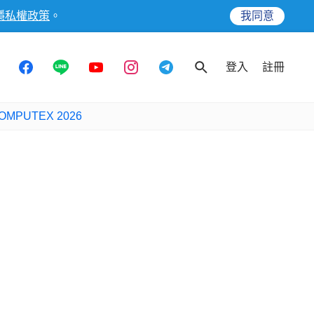
隱私權政策
。
我同意
登入
註冊
OMPUTEX 2026