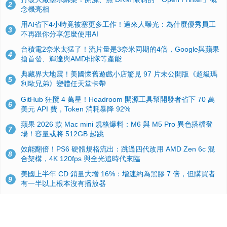
2
念機亮相
用AI省下4小時竟被塞更多工作！過來人曝光：為什麼優秀員工
3
不再跟你分享怎麼使用AI
台積電2奈米太猛了！流片量是3奈米同期的4倍，Google與蘋果
4
搶首發、輝達與AMD排隊等產能
典藏界大地震！美國懷舊遊戲小店驚見 97 片未公開版《超級瑪
5
利歐兄弟》變體任天堂卡帶
GitHub 狂攬 4 萬星！Headroom 開源工具幫開發者省下 70 萬
6
美元 API 費，Token 消耗暴降 92%
蘋果 2026 款 Mac mini 規格爆料：M6 與 M5 Pro 異色搭檔登
7
場！容量或將 512GB 起跳
效能翻倍！PS6 硬體規格流出：跳過四代改用 AMD Zen 6c 混
8
合架構，4K 120fps 與全光追時代來臨
美國上半年 CD 銷量大增 16%：增速約為黑膠 7 倍，但購買者
9
有一半以上根本沒有播放器
諾貝爾獎推手也留不住！從 AlphaFold 團隊解體看 Google 的焦
10
慮：為何明星實驗室要為 Gemini 讓路？