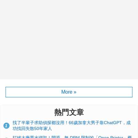
More »
熱門文章
找了半輩子求助偵探都沒用！66歲加拿大男子靠ChatGPT，成
1
功找回失散50年家人
打破大廠墨水綁架！開源、無 DRM 限制的「Open Printer」概