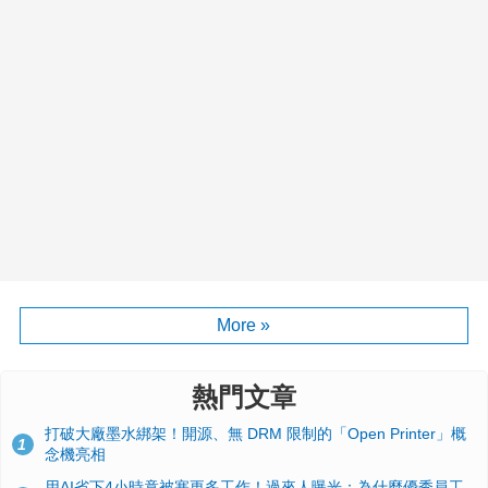
More »
熱門文章
打破大廠墨水綁架！開源、無 DRM 限制的「Open Printer」概
1
念機亮相
用AI省下4小時竟被塞更多工作！過來人曝光：為什麼優秀員工