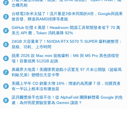
2
念機亮相
台積電2奈米太猛了！流片量是3奈米同期的4倍，Google與蘋果
3
搶首發、輝達與AMD排隊等產能
GitHub 狂攬 4 萬星！Headroom 開源工具幫開發者省下 70 萬
4
美元 API 費，Token 消耗暴降 92%
24GB 大容量來了！NVIDIA RTX 5070 Ti SUPER 爆料總整理：
5
規格、功耗、上市時間
蘋果 2026 款 Mac mini 規格爆料：M6 與 M5 Pro 異色搭檔登
6
場！容量或將 512GB 起跳
典藏界大地震！美國懷舊遊戲小店驚見 97 片未公開版《超級瑪
7
利歐兄弟》變體任天堂卡帶
美國上半年 CD 銷量大增 16%：增速約為黑膠 7 倍，但購買者
8
有一半以上根本沒有播放器
諾貝爾獎推手也留不住！從 AlphaFold 團隊解體看 Google 的焦
9
慮：為何明星實驗室要為 Gemini 讓路？
用AI省下4小時竟被塞更多工作！過來人曝光：為什麼優秀員工
10
不再跟你分享怎麼使用AI