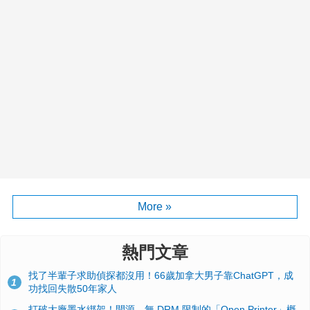
More »
熱門文章
找了半輩子求助偵探都沒用！66歲加拿大男子靠ChatGPT，成
1
功找回失散50年家人
打破大廠墨水綁架！開源、無 DRM 限制的「Open Printer」概