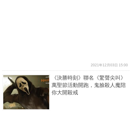
2021年12月03日 15:00
《決勝時刻》聯名《驚聲尖叫》
萬聖節活動開跑，鬼臉殺人魔陪
你大開殺戒