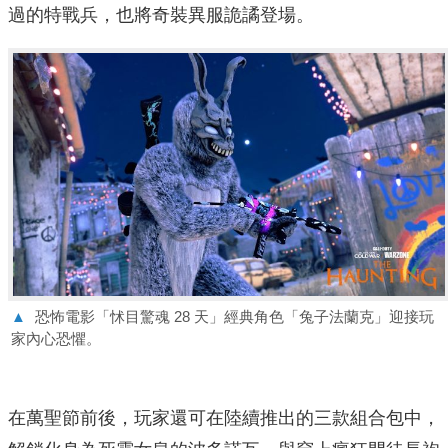
過的特戰兵，也將奇裝異服詭譎登場。
▲
恐怖電影「怵目驚魂 28 天」經典角色「兔子法蘭克」迎接玩
家內心恐懼。
在萬聖節前後，玩家還可在陸續推出的三款組合包中，