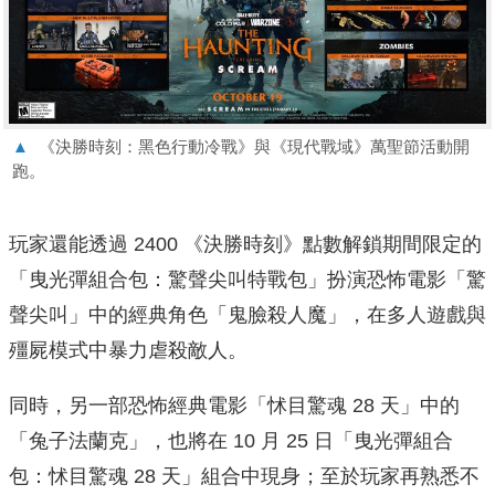
▲
《決勝時刻：黑色行動冷戰》與《現代戰域》萬聖節活動開
跑。
玩家還能透過 2400 《決勝時刻》點數解鎖期間限定的
「曳光彈組合包：驚聲尖叫特戰包」扮演恐怖電影「驚
聲尖叫」中的經典角色「鬼臉殺人魔」，在多人遊戲與
殭屍模式中暴力虐殺敵人。
同時，另一部恐怖經典電影「怵目驚魂 28 天」中的
「兔子法蘭克」，也將在 10 月 25 日「曳光彈組合
包：怵目驚魂 28 天」組合中現身；至於玩家再熟悉不