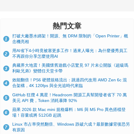
熱門文章
打破大廠墨水綁架！開源、無 DRM 限制的「Open Printer」概
1
念機亮相
用AI省下4小時竟被塞更多工作！過來人曝光：為什麼優秀員工
2
不再跟你分享怎麼使用AI
典藏界大地震！美國懷舊遊戲小店驚見 97 片未公開版《超級瑪
3
利歐兄弟》變體任天堂卡帶
效能翻倍！PS6 硬體規格流出：跳過四代改用 AMD Zen 6c 混
4
合架構，4K 120fps 與全光追時代來臨
GitHub 狂攬 4 萬星！Headroom 開源工具幫開發者省下 70 萬
5
美元 API 費，Token 消耗暴降 92%
蘋果 2026 款 Mac mini 規格爆料：M6 與 M5 Pro 異色搭檔登
6
場！容量或將 512GB 起跳
Linux 市占率突然翻倍、Windows 跌破六成？最新數據背後恐另
7
有原因