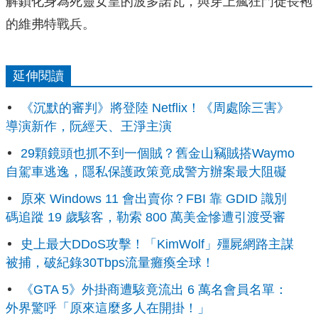
解鎖化身為死靈女皇的波多諾瓦，與穿上瘋狂門徒長袍
的維弗特戰兵。
延伸閱讀
《沉默的審判》將登陸 Netflix！《周處除三害》
導演新作，阮經天、王淨主演
29顆鏡頭也抓不到一個賊？舊金山竊賊搭Waymo
自駕車逃逸，隱私保護政策竟成警方辦案最大阻礙
原來 Windows 11 會出賣你？FBI 靠 GDID 識別
碼追蹤 19 歲駭客，勒索 800 萬美金慘遭引渡受審
史上最大DDoS攻擊！「KimWolf」殭屍網路主謀
被捕，破紀錄30Tbps流量癱瘓全球！
《GTA 5》外掛商遭駭竟流出 6 萬名會員名單：
外界驚呼「原來這麼多人在開掛！」