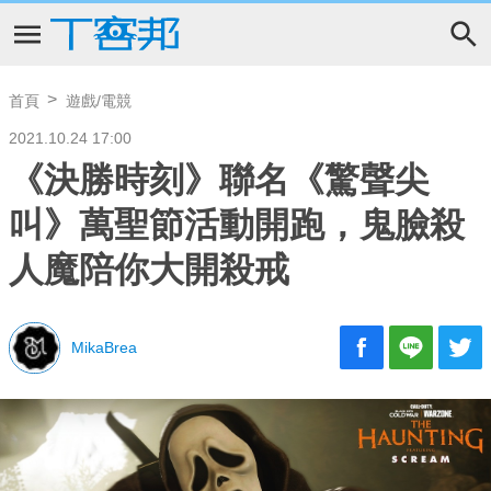
首頁
遊戲/電競
2021.10.24 17:00
《決勝時刻》聯名《驚聲尖
叫》萬聖節活動開跑，鬼臉殺
人魔陪你大開殺戒
MikaBrea