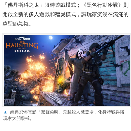
「佛丹斯科之鬼」限時遊戲模式；《黑色行動冷戰》則
開啟全新的多人遊戲和殭屍模式，讓玩家沉浸在滿滿的
萬聖節氣氛。
▲
經典恐怖電影「驚聲尖叫」鬼臉殺人魔登場，化身特戰兵陪
玩家大開殺戒。