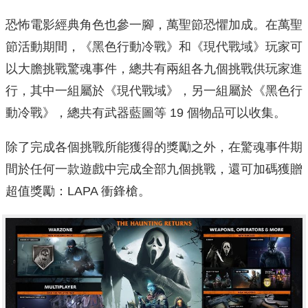
恐怖電影經典角色也參一腳，萬聖節恐懼加成。在萬聖
節活動期間，《黑色行動冷戰》和《現代戰域》玩家可
以大膽挑戰驚魂事件，總共有兩組各九個挑戰供玩家進
行，其中一組屬於《現代戰域》，另一組屬於《黑色行
動冷戰》，總共有武器藍圖等 19 個物品可以收集。
除了完成各個挑戰所能獲得的獎勵之外，在驚魂事件期
間於任何一款遊戲中完成全部九個挑戰，還可加碼獲贈
超值獎勵：LAPA 衝鋒槍。