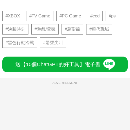
#XBOX
#TV Game
#PC Game
#cod
#ps
#決勝時刻
#遊戲/電競
#萬聖節
#現代戰域
#黑色行動冷戰
#驚聲尖叫
送【10個ChatGPT的好工具】電子書
ADVERTISEMENT