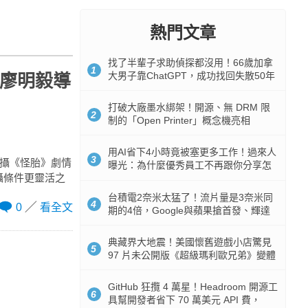
熱門文章
找了半輩子求助偵探都沒用！66歲加拿
1
大男子靠ChatGPT，成功找回失散50年
》廖明毅導
家人
打破大廠墨水綁架！開源、無 DRM 限
2
制的「Open Printer」概念機亮相
用AI省下4小時竟被塞更多工作！過來人
3
 拍攝《怪胎》劇情
曝光：為什麼優秀員工不再跟你分享怎
攝條件更靈活之
麼使用AI
台積電2奈米太猛了！流片量是3奈米同
4
0
看全文
期的4倍，Google與蘋果搶首發、輝達
與AMD排隊等產能
典藏界大地震！美國懷舊遊戲小店驚見
5
97 片未公開版《超級瑪利歐兄弟》變體
任天堂卡帶
GitHub 狂攬 4 萬星！Headroom 開源工
6
具幫開發者省下 70 萬美元 API 費，