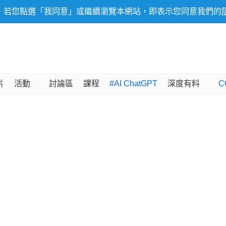
，若您點選「我同意」或繼續瀏覽本網站，即表示您同意我們的
片
活動
討論區
課程
#AI ChatGPT
深度有料
C