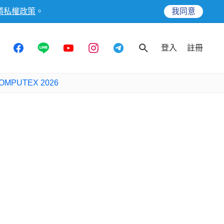
隱私權政策
。
我同意
登入
註冊
OMPUTEX 2026