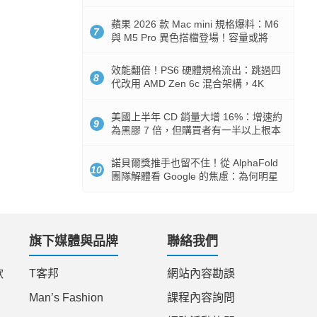
Token 消耗暴降 92%
蘋果 2026 款 Mac mini 規格爆料：M6
7
與 M5 Pro 異色搭檔登場！容量或將
512GB 起跳
效能翻倍！PS6 硬體規格流出：跳過四
8
代改用 AMD Zen 6c 混合架構，4K
120fps 與全光追時代來臨
美國上半年 CD 銷量大增 16%：增速約
9
為黑膠 7 倍，但購買者有一半以上根本
沒有播放器
諾貝爾獎推手也留不住！從 AlphaFold
10
團隊解體看 Google 的焦慮：為何明星
實驗室要為 Gemini 讓路？
旗下媒體與品牌
聯絡我們
款
T客邦
網站內容勘誤
Man’s Fashion
課程內容詢問