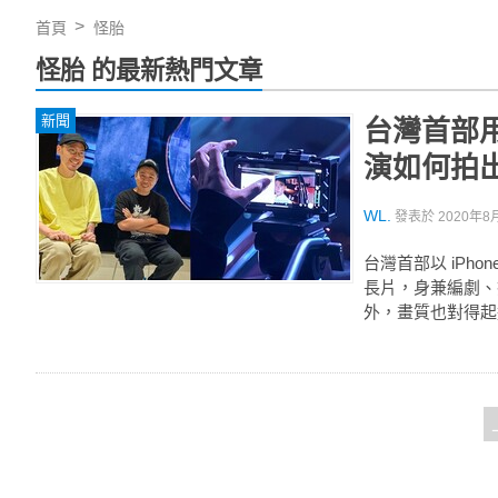
首頁
怪胎
怪胎 的最新熱門文章
新聞
台灣首部用
演如何拍
WL.
發表於
2020年8月
台灣首部以 iPho
長片，身兼編劇、
外，畫質也對得起