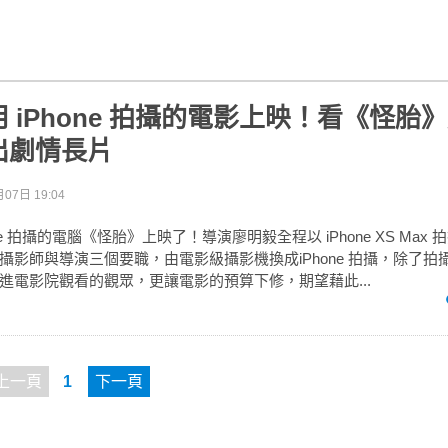
 iPhone 拍攝的電影上映！看《怪胎
出劇情長片
07日 19:04
ne 拍攝的電腦《怪胎》上映了！導演廖明毅全程以 iPhone XS Max
攝影師與導演三個要職，由電影級攝影機換成iPhone 拍攝，除了拍
進電影院觀看的觀眾，更讓電影的預算下修，期望藉此...
上一頁
1
下一頁