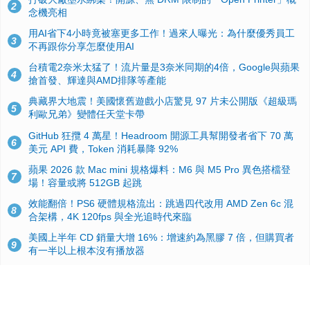
2
念機亮相
用AI省下4小時竟被塞更多工作！過來人曝光：為什麼優秀員工
3
不再跟你分享怎麼使用AI
台積電2奈米太猛了！流片量是3奈米同期的4倍，Google與蘋果
4
搶首發、輝達與AMD排隊等產能
典藏界大地震！美國懷舊遊戲小店驚見 97 片未公開版《超級瑪
5
利歐兄弟》變體任天堂卡帶
GitHub 狂攬 4 萬星！Headroom 開源工具幫開發者省下 70 萬
6
美元 API 費，Token 消耗暴降 92%
蘋果 2026 款 Mac mini 規格爆料：M6 與 M5 Pro 異色搭檔登
7
場！容量或將 512GB 起跳
效能翻倍！PS6 硬體規格流出：跳過四代改用 AMD Zen 6c 混
8
合架構，4K 120fps 與全光追時代來臨
美國上半年 CD 銷量大增 16%：增速約為黑膠 7 倍，但購買者
9
有一半以上根本沒有播放器
諾貝爾獎推手也留不住！從 AlphaFold 團隊解體看 Google 的焦
10
慮：為何明星實驗室要為 Gemini 讓路？