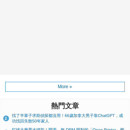
More »
熱門文章
找了半輩子求助偵探都沒用！66歲加拿大男子靠ChatGPT，成
1
功找回失散50年家人
打破大廠墨水綁架！開源、無 DRM 限制的「Open Printer」概