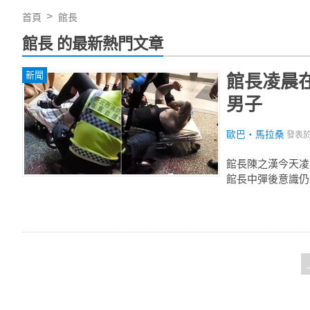
首頁
館長
館長 的最新熱門文章
新聞
館長凌晨
男子
歐巴‧馬拉桑
發表
館長陳之漢今天凌
館長中彈後意識仍