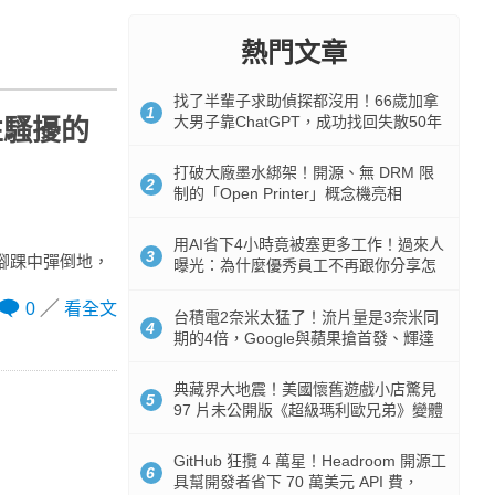
熱門文章
找了半輩子求助偵探都沒用！66歲加拿
1
大男子靠ChatGPT，成功找回失散50年
性騷擾的
家人
打破大廠墨水綁架！開源、無 DRM 限
2
制的「Open Printer」概念機亮相
用AI省下4小時竟被塞更多工作！過來人
3
腳踝中彈倒地，
曝光：為什麼優秀員工不再跟你分享怎
麼使用AI
0
看全文
台積電2奈米太猛了！流片量是3奈米同
4
期的4倍，Google與蘋果搶首發、輝達
與AMD排隊等產能
典藏界大地震！美國懷舊遊戲小店驚見
5
97 片未公開版《超級瑪利歐兄弟》變體
任天堂卡帶
GitHub 狂攬 4 萬星！Headroom 開源工
6
具幫開發者省下 70 萬美元 API 費，