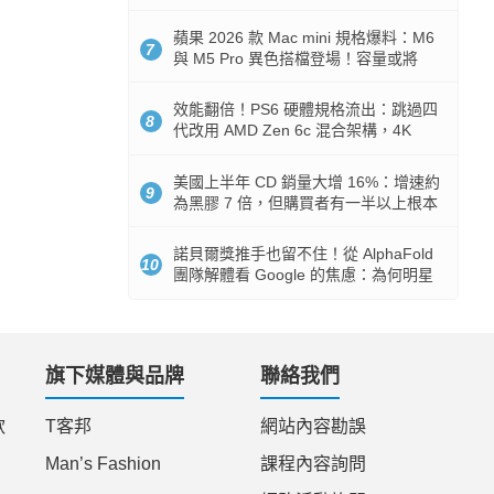
Token 消耗暴降 92%
蘋果 2026 款 Mac mini 規格爆料：M6
7
與 M5 Pro 異色搭檔登場！容量或將
512GB 起跳
效能翻倍！PS6 硬體規格流出：跳過四
8
代改用 AMD Zen 6c 混合架構，4K
120fps 與全光追時代來臨
美國上半年 CD 銷量大增 16%：增速約
9
為黑膠 7 倍，但購買者有一半以上根本
沒有播放器
諾貝爾獎推手也留不住！從 AlphaFold
10
團隊解體看 Google 的焦慮：為何明星
實驗室要為 Gemini 讓路？
旗下媒體與品牌
聯絡我們
款
T客邦
網站內容勘誤
Man’s Fashion
課程內容詢問