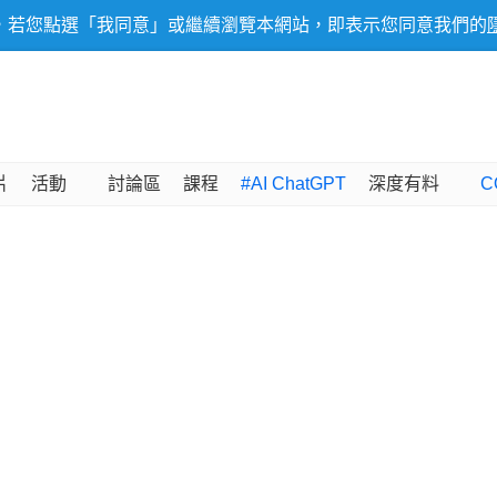
，若您點選「我同意」或繼續瀏覽本網站，即表示您同意我們的
片
活動
討論區
課程
#AI ChatGPT
深度有料
C