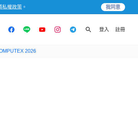
隱私權政策
。
我同意
登入
註冊
OMPUTEX 2026