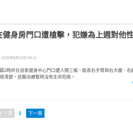
在健身房門口遭槍擊，犯嫌為上週對他
於
2020年8月28日 09:12
晨2時許在自家健身中心門口遭人開三槍，館長右手臂與右大腿、右
很清楚，送醫治療暫時沒有生命危險。
上一頁
1
下一頁