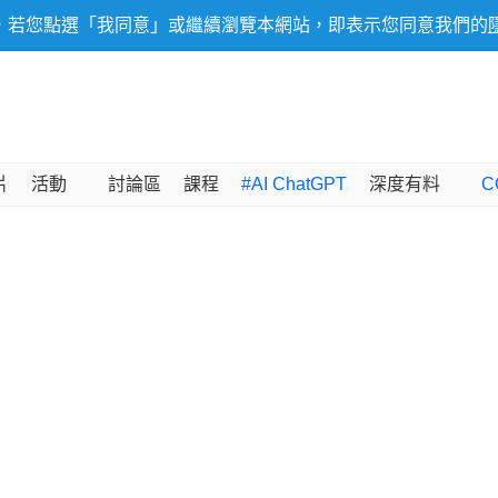
，若您點選「我同意」或繼續瀏覽本網站，即表示您同意我們的
片
活動
討論區
課程
#AI ChatGPT
深度有料
C