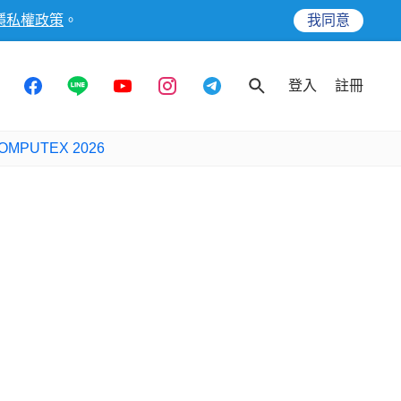
隱私權政策
。
我同意
登入
註冊
OMPUTEX 2026