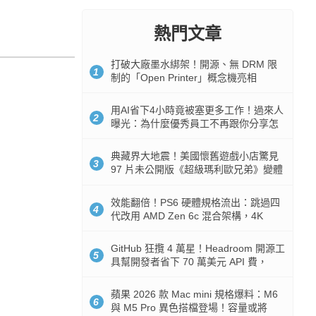
熱門文章
打破大廠墨水綁架！開源、無 DRM 限
1
制的「Open Printer」概念機亮相
用AI省下4小時竟被塞更多工作！過來人
2
曝光：為什麼優秀員工不再跟你分享怎
麼使用AI
典藏界大地震！美國懷舊遊戲小店驚見
3
97 片未公開版《超級瑪利歐兄弟》變體
任天堂卡帶
效能翻倍！PS6 硬體規格流出：跳過四
4
代改用 AMD Zen 6c 混合架構，4K
120fps 與全光追時代來臨
GitHub 狂攬 4 萬星！Headroom 開源工
5
具幫開發者省下 70 萬美元 API 費，
Token 消耗暴降 92%
蘋果 2026 款 Mac mini 規格爆料：M6
6
與 M5 Pro 異色搭檔登場！容量或將