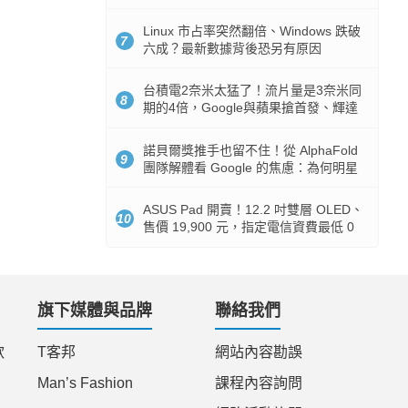
512GB 起跳
Linux 市占率突然翻倍、Windows 跌破
7
六成？最新數據背後恐另有原因
台積電2奈米太猛了！流片量是3奈米同
8
期的4倍，Google與蘋果搶首發、輝達
與AMD排隊等產能
諾貝爾獎推手也留不住！從 AlphaFold
9
團隊解體看 Google 的焦慮：為何明星
實驗室要為 Gemini 讓路？
ASUS Pad 開賣！12.2 吋雙層 OLED、
10
售價 19,900 元，指定電信資費最低 0
元入手
旗下媒體與品牌
聯絡我們
款
T客邦
網站內容勘誤
Man’s Fashion
課程內容詢問