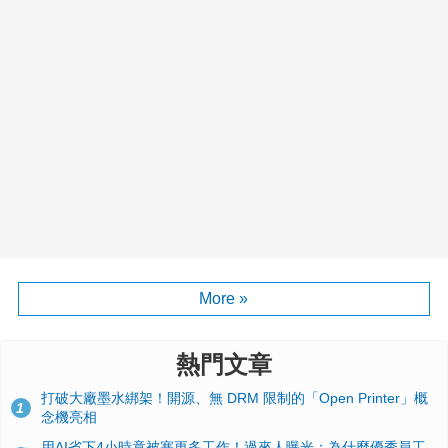
More »
熱門文章
打破大廠墨水綁架！開源、無 DRM 限制的「Open Printer」概
1
念機亮相
用AI省下4小時竟被塞更多工作！過來人曝光：為什麼優秀員工