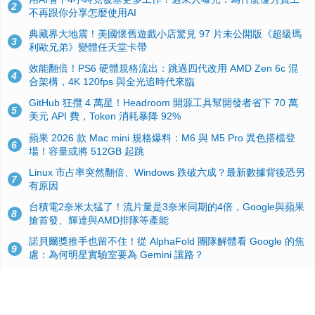
2
不再跟你分享怎麼使用AI
典藏界大地震！美國懷舊遊戲小店驚見 97 片未公開版《超級瑪
3
利歐兄弟》變體任天堂卡帶
效能翻倍！PS6 硬體規格流出：跳過四代改用 AMD Zen 6c 混
4
合架構，4K 120fps 與全光追時代來臨
GitHub 狂攬 4 萬星！Headroom 開源工具幫開發者省下 70 萬
5
美元 API 費，Token 消耗暴降 92%
蘋果 2026 款 Mac mini 規格爆料：M6 與 M5 Pro 異色搭檔登
6
場！容量或將 512GB 起跳
Linux 市占率突然翻倍、Windows 跌破六成？最新數據背後恐另
7
有原因
台積電2奈米太猛了！流片量是3奈米同期的4倍，Google與蘋果
8
搶首發、輝達與AMD排隊等產能
諾貝爾獎推手也留不住！從 AlphaFold 團隊解體看 Google 的焦
9
慮：為何明星實驗室要為 Gemini 讓路？
ASUS Pad 開賣！12.2 吋雙層 OLED、售價 19,900 元，指定電
10
信資費最低 0 元入手