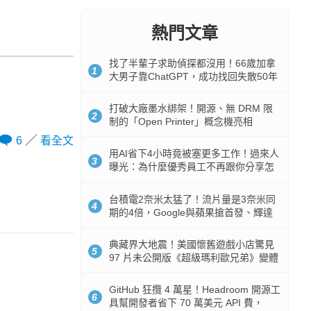
熱門文章
找了半輩子求助偵探都沒用！66歲加拿
1
大男子靠ChatGPT，成功找回失散50年
家人
打破大廠墨水綁架！開源、無 DRM 限
2
制的「Open Printer」概念機亮相
6
看全文
用AI省下4小時竟被塞更多工作！過來人
3
曝光：為什麼優秀員工不再跟你分享怎
麼使用AI
台積電2奈米太猛了！流片量是3奈米同
4
期的4倍，Google與蘋果搶首發、輝達
與AMD排隊等產能
典藏界大地震！美國懷舊遊戲小店驚見
5
97 片未公開版《超級瑪利歐兄弟》變體
任天堂卡帶
GitHub 狂攬 4 萬星！Headroom 開源工
6
具幫開發者省下 70 萬美元 API 費，