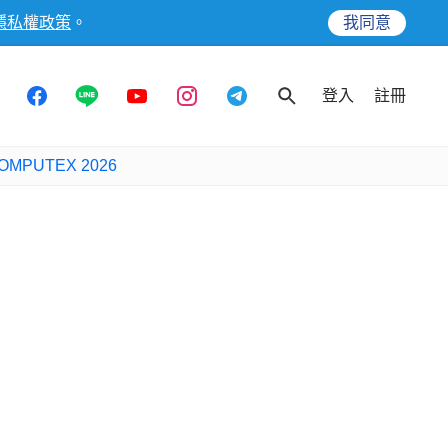
隱私權政策
。
我同意
登入
註冊
OMPUTEX 2026