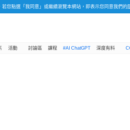
，若您點選「我同意」或繼續瀏覽本網站，即表示您同意我們的
片
活動
討論區
課程
#AI ChatGPT
深度有料
C