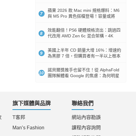
Token 消耗暴降 92%
蘋果 2026 款 Mac mini 規格爆料：M6
7
與 M5 Pro 異色搭檔登場！容量或將
512GB 起跳
效能翻倍！PS6 硬體規格流出：跳過四
8
代改用 AMD Zen 6c 混合架構，4K
120fps 與全光追時代來臨
美國上半年 CD 銷量大增 16%：增速約
9
為黑膠 7 倍，但購買者有一半以上根本
沒有播放器
諾貝爾獎推手也留不住！從 AlphaFold
10
團隊解體看 Google 的焦慮：為何明星
實驗室要為 Gemini 讓路？
旗下媒體與品牌
聯絡我們
款
T客邦
網站內容勘誤
Man’s Fashion
課程內容詢問