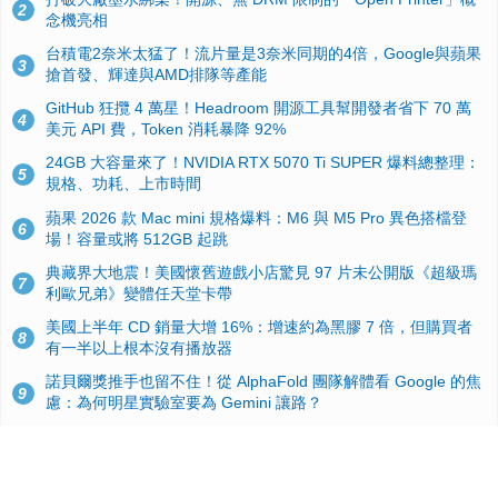
2
念機亮相
台積電2奈米太猛了！流片量是3奈米同期的4倍，Google與蘋果
3
搶首發、輝達與AMD排隊等產能
GitHub 狂攬 4 萬星！Headroom 開源工具幫開發者省下 70 萬
4
美元 API 費，Token 消耗暴降 92%
24GB 大容量來了！NVIDIA RTX 5070 Ti SUPER 爆料總整理：
5
規格、功耗、上市時間
蘋果 2026 款 Mac mini 規格爆料：M6 與 M5 Pro 異色搭檔登
6
場！容量或將 512GB 起跳
典藏界大地震！美國懷舊遊戲小店驚見 97 片未公開版《超級瑪
7
利歐兄弟》變體任天堂卡帶
美國上半年 CD 銷量大增 16%：增速約為黑膠 7 倍，但購買者
8
有一半以上根本沒有播放器
諾貝爾獎推手也留不住！從 AlphaFold 團隊解體看 Google 的焦
9
慮：為何明星實驗室要為 Gemini 讓路？
用AI省下4小時竟被塞更多工作！過來人曝光：為什麼優秀員工
10
不再跟你分享怎麼使用AI