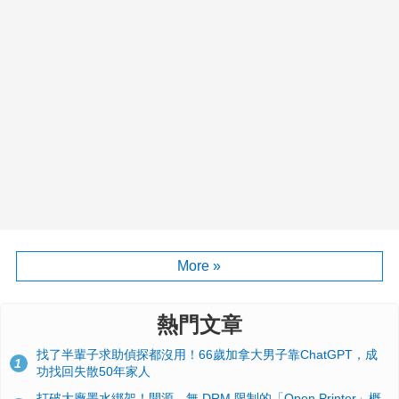
More »
熱門文章
找了半輩子求助偵探都沒用！66歲加拿大男子靠ChatGPT，成
1
功找回失散50年家人
打破大廠墨水綁架！開源、無 DRM 限制的「Open Printer」概