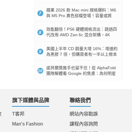
Token 消耗暴降 92%
蘋果 2026 款 Mac mini 規格爆料：M6
7
與 M5 Pro 異色搭檔登場！容量或將
512GB 起跳
效能翻倍！PS6 硬體規格流出：跳過四
8
代改用 AMD Zen 6c 混合架構，4K
120fps 與全光追時代來臨
美國上半年 CD 銷量大增 16%：增速約
9
為黑膠 7 倍，但購買者有一半以上根本
沒有播放器
諾貝爾獎推手也留不住！從 AlphaFold
10
團隊解體看 Google 的焦慮：為何明星
實驗室要為 Gemini 讓路？
旗下媒體與品牌
聯絡我們
款
T客邦
網站內容勘誤
Man’s Fashion
課程內容詢問