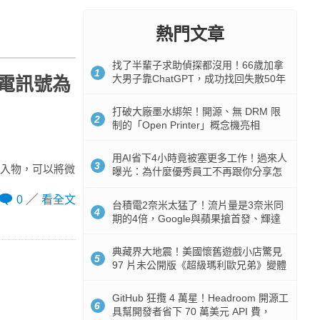
熱門文章
找了半輩子求助偵探都沒用！66歲加拿
1
大男子靠ChatGPT，成功找回失散50年
光電訊號為
家人
打破大廠墨水綁架！開源、無 DRM 限
2
制的「Open Printer」概念機亮相
用AI省下4小時竟被塞更多工作！過來人
3
植入物，可以將微
曝光：為什麼優秀員工不再跟你分享怎
麼使用AI
0
看全文
台積電2奈米太猛了！流片量是3奈米同
4
期的4倍，Google與蘋果搶首發、輝達
與AMD排隊等產能
典藏界大地震！美國懷舊遊戲小店驚見
5
97 片未公開版《超級瑪利歐兄弟》變體
任天堂卡帶
GitHub 狂攬 4 萬星！Headroom 開源工
6
具幫開發者省下 70 萬美元 API 費，