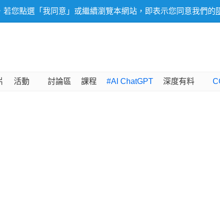
，若您點選「我同意」或繼續瀏覽本網站，即表示您同意我們的
片
活動
討論區
課程
#AI ChatGPT
深度有料
C