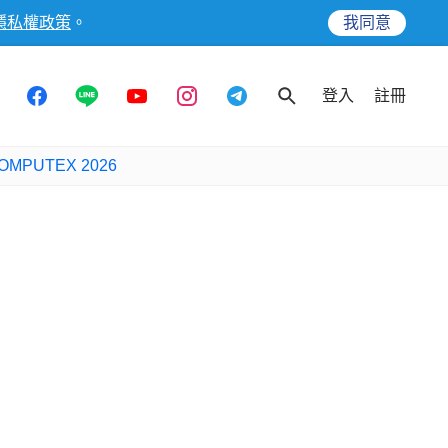
隱私權政策
。
我同意
登入
註冊
OMPUTEX 2026