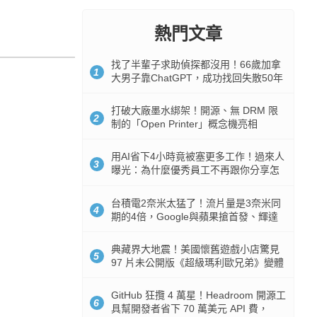
熱門文章
找了半輩子求助偵探都沒用！66歲加拿
1
大男子靠ChatGPT，成功找回失散50年
家人
打破大廠墨水綁架！開源、無 DRM 限
2
制的「Open Printer」概念機亮相
用AI省下4小時竟被塞更多工作！過來人
3
曝光：為什麼優秀員工不再跟你分享怎
麼使用AI
台積電2奈米太猛了！流片量是3奈米同
4
期的4倍，Google與蘋果搶首發、輝達
與AMD排隊等產能
典藏界大地震！美國懷舊遊戲小店驚見
5
97 片未公開版《超級瑪利歐兄弟》變體
任天堂卡帶
GitHub 狂攬 4 萬星！Headroom 開源工
6
具幫開發者省下 70 萬美元 API 費，