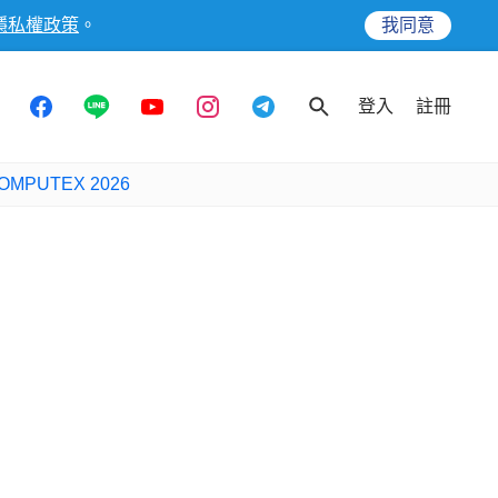
隱私權政策
。
我同意
登入
註冊
OMPUTEX 2026