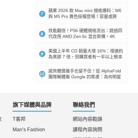
Token 消耗暴降 92%
蘋果 2026 款 Mac mini 規格爆料：M6
7
與 M5 Pro 異色搭檔登場！容量或將
512GB 起跳
效能翻倍！PS6 硬體規格流出：跳過四
8
代改用 AMD Zen 6c 混合架構，4K
120fps 與全光追時代來臨
美國上半年 CD 銷量大增 16%：增速約
9
為黑膠 7 倍，但購買者有一半以上根本
沒有播放器
諾貝爾獎推手也留不住！從 AlphaFold
10
團隊解體看 Google 的焦慮：為何明星
實驗室要為 Gemini 讓路？
旗下媒體與品牌
聯絡我們
款
T客邦
網站內容勘誤
Man’s Fashion
課程內容詢問