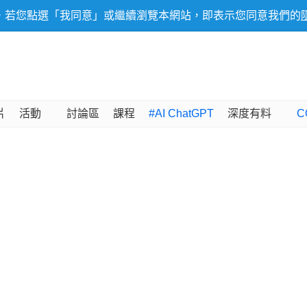
，若您點選「我同意」或繼續瀏覽本網站，即表示您同意我們的
片
活動
討論區
課程
#AI ChatGPT
深度有料
C