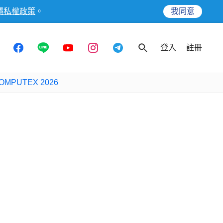
隱私權政策
。
我同意
登入
註冊
OMPUTEX 2026