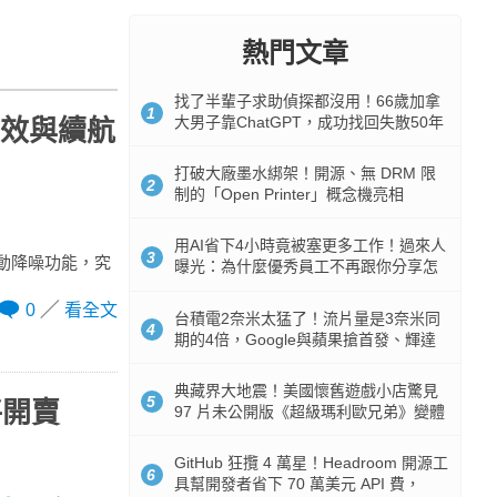
熱門文章
找了半輩子求助偵探都沒用！66歲加拿
1
大男子靠ChatGPT，成功找回失散50年
音效與續航
家人
打破大廠墨水綁架！開源、無 DRM 限
2
制的「Open Printer」概念機亮相
用AI省下4小時竟被塞更多工作！過來人
3
有主動降噪功能，究
曝光：為什麼優秀員工不再跟你分享怎
麼使用AI
0
看全文
台積電2奈米太猛了！流片量是3奈米同
4
期的4倍，Google與蘋果搶首發、輝達
與AMD排隊等產能
典藏界大地震！美國懷舊遊戲小店驚見
5
將開賣
97 片未公開版《超級瑪利歐兄弟》變體
任天堂卡帶
GitHub 狂攬 4 萬星！Headroom 開源工
6
具幫開發者省下 70 萬美元 API 費，