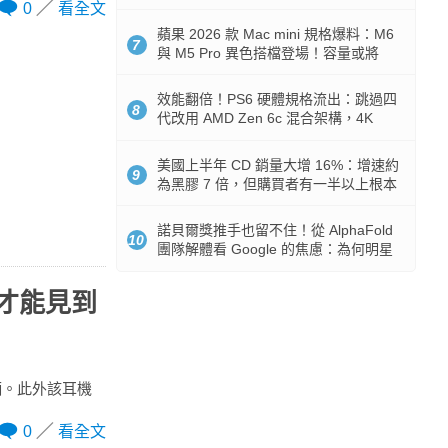
Token 消耗暴降 92%
0
看全文
蘋果 2026 款 Mac mini 規格爆料：M6
7
與 M5 Pro 異色搭檔登場！容量或將
512GB 起跳
效能翻倍！PS6 硬體規格流出：跳過四
8
代改用 AMD Zen 6c 混合架構，4K
120fps 與全光追時代來臨
美國上半年 CD 銷量大增 16%：增速約
9
為黑膠 7 倍，但購買者有一半以上根本
沒有播放器
諾貝爾獎推手也留不住！從 AlphaFold
10
團隊解體看 Google 的焦慮：為何明星
實驗室要為 Gemini 讓路？
季才能見到
握柄。此外該耳機
0
看全文