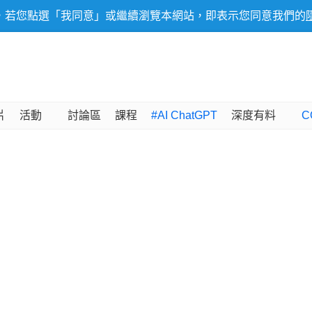
，若您點選「我同意」或繼續瀏覽本網站，即表示您同意我們的
片
活動
討論區
課程
#AI ChatGPT
深度有料
C