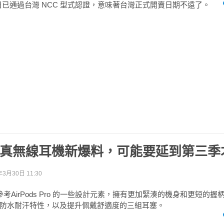
傳出21日已通過台灣 NCC 型式認證，意味著台灣正式開賣日期不遠了。
ds 3真無線耳機新爆料，可能要延到第三
年3月30日 11:30
3 將參考AirPods Pro 的一些設計元素，擁有更加緊湊的機身和更短的
防水耐汗特性，以及提升佩戴舒適度的三組耳塞。