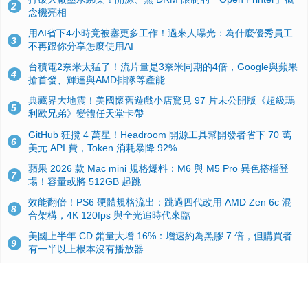
2
念機亮相
用AI省下4小時竟被塞更多工作！過來人曝光：為什麼優秀員工
3
不再跟你分享怎麼使用AI
台積電2奈米太猛了！流片量是3奈米同期的4倍，Google與蘋果
4
搶首發、輝達與AMD排隊等產能
典藏界大地震！美國懷舊遊戲小店驚見 97 片未公開版《超級瑪
5
利歐兄弟》變體任天堂卡帶
GitHub 狂攬 4 萬星！Headroom 開源工具幫開發者省下 70 萬
6
美元 API 費，Token 消耗暴降 92%
蘋果 2026 款 Mac mini 規格爆料：M6 與 M5 Pro 異色搭檔登
7
場！容量或將 512GB 起跳
效能翻倍！PS6 硬體規格流出：跳過四代改用 AMD Zen 6c 混
8
合架構，4K 120fps 與全光追時代來臨
美國上半年 CD 銷量大增 16%：增速約為黑膠 7 倍，但購買者
9
有一半以上根本沒有播放器
諾貝爾獎推手也留不住！從 AlphaFold 團隊解體看 Google 的焦
10
慮：為何明星實驗室要為 Gemini 讓路？