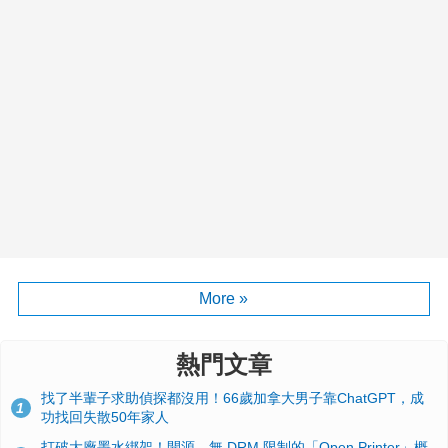
More »
熱門文章
找了半輩子求助偵探都沒用！66歲加拿大男子靠ChatGPT，成
1
功找回失散50年家人
打破大廠墨水綁架！開源、無 DRM 限制的「Open Printer」概