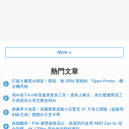
More »
熱門文章
打破大廠墨水綁架！開源、無 DRM 限制的「Open Printer」概
1
念機亮相
用AI省下4小時竟被塞更多工作！過來人曝光：為什麼優秀員工
2
不再跟你分享怎麼使用AI
典藏界大地震！美國懷舊遊戲小店驚見 97 片未公開版《超級瑪
3
利歐兄弟》變體任天堂卡帶
效能翻倍！PS6 硬體規格流出：跳過四代改用 AMD Zen 6c 混
4
合架構，4K 120fps 與全光追時代來臨