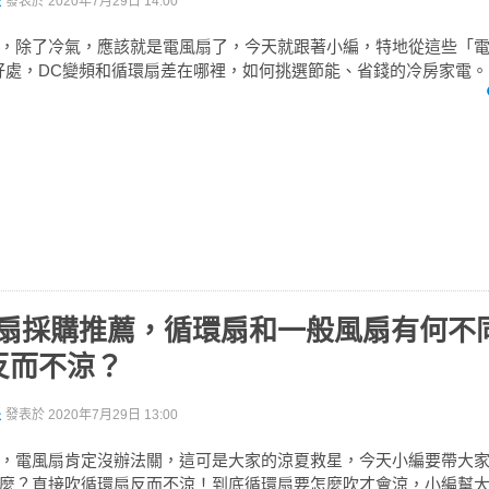
派
發表於
2020年7月29日 14:00
，除了冷氣，應該就是電風扇了，今天就跟著小編，特地從這些「
好處，DC變頻和循環扇差在哪裡，如何挑選節能、省錢的冷房家電。
循環扇採購推薦，循環扇和一般風扇有何不
反而不涼？
派
發表於
2020年7月29日 13:00
，電風扇肯定沒辦法關，這可是大家的涼夏救星，今天小編要帶大
麼？直接吹循環扇反而不涼！到底循環扇要怎麼吹才會涼，小編幫