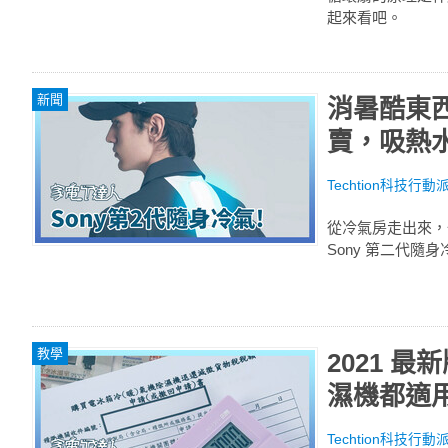
起來看吧。
新聞
消暑酷東西！
賣，吸熱水
Techtion科技行動
從冷氣房走出來，
Sony 第二代隨
教學
2021 
濕機都適
Techtion科技行動