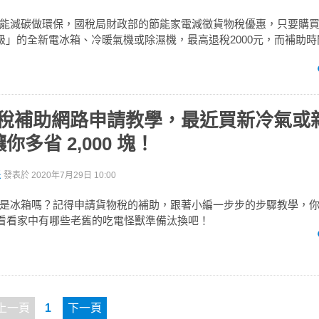
能減碳做環保，國稅局財政部的節能家電減徵貨物稅優惠，只要購
 級」的全新電冰箱、冷暖氣機或除濕機，最高退稅2000元，而補助時間
貨物稅補助網路申請教學，最近買新冷氣或
多省 2,000 塊！
派
發表於
2020年7月29日 10:00
是冰箱嗎？記得申請貨物稅的補助，跟著小編一步步的步驟教學，
，快看看家中有哪些老舊的吃電怪獸準備汰換吧！
上一頁
1
下一頁