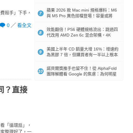
Token 消耗暴降 92%
蘋果 2026 款 Mac mini 規格爆料：M6
電費殺手」下手，
7
與 M5 Pro 異色搭檔登場！容量或將
512GB 起跳
0
看全文
效能翻倍！PS6 硬體規格流出：跳過四
8
代改用 AMD Zen 6c 混合架構，4K
120fps 與全光追時代來臨
美國上半年 CD 銷量大增 16%：增速約
9
為黑膠 7 倍，但購買者有一半以上根本
沒有播放器
諾貝爾獎推手也留不住！從 AlphaFold
10
團隊解體看 Google 的焦慮：為何明星
實驗室要為 Gemini 讓路？
同？直接
家看「循環扇」，
大家整理好了，一