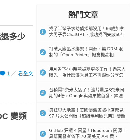
熱門文章
找了半輩子求助偵探都沒用！66歲加拿
1
大男子靠ChatGPT，成功找回失散50年
能退多少
家人
打破大廠墨水綁架！開源、無 DRM 限
2
制的「Open Printer」概念機亮相
用AI省下4小時竟被塞更多工作！過來人
3
1
看全文
曝光：為什麼優秀員工不再跟你分享怎
麼使用AI
台積電2奈米太猛了！流片量是3奈米同
4
期的4倍，Google與蘋果搶首發、輝達
與AMD排隊等產能
典藏界大地震！美國懷舊遊戲小店驚見
5
DC 變頻
97 片未公開版《超級瑪利歐兄弟》變體
任天堂卡帶
GitHub 狂攬 4 萬星！Headroom 開源工
6
具幫開發者省下 70 萬美元 API 費，