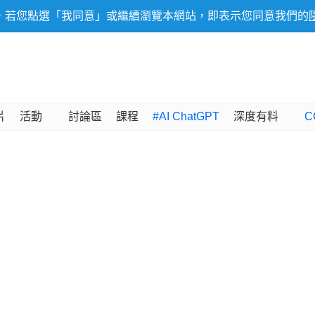
，若您點選「我同意」或繼續瀏覽本網站，即表示您同意我們的
片
活動
討論區
課程
#AI ChatGPT
深度有料
C