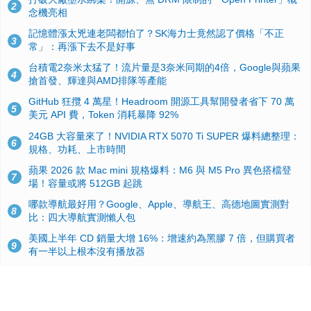
2
念機亮相
記憶體漲太兇連老闆都怕了？SK海力士竟然認了價格「不正
3
常」：再漲下去不是好事
台積電2奈米太猛了！流片量是3奈米同期的4倍，Google與蘋果
4
搶首發、輝達與AMD排隊等產能
GitHub 狂攬 4 萬星！Headroom 開源工具幫開發者省下 70 萬
5
美元 API 費，Token 消耗暴降 92%
24GB 大容量來了！NVIDIA RTX 5070 Ti SUPER 爆料總整理：
6
規格、功耗、上市時間
蘋果 2026 款 Mac mini 規格爆料：M6 與 M5 Pro 異色搭檔登
7
場！容量或將 512GB 起跳
哪款導航最好用？Google、Apple、導航王、高德地圖實測對
8
比：四大導航實測懶人包
美國上半年 CD 銷量大增 16%：增速約為黑膠 7 倍，但購買者
9
有一半以上根本沒有播放器
諾貝爾獎推手也留不住！從 AlphaFold 團隊解體看 Google 的焦
10
慮：為何明星實驗室要為 Gemini 讓路？