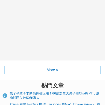
More »
熱門文章
找了半輩子求助偵探都沒用！66歲加拿大男子靠ChatGPT，成
1
功找回失散50年家人
打破大廠墨水綁架！開源、無 DRM 限制的「Open Printer」概