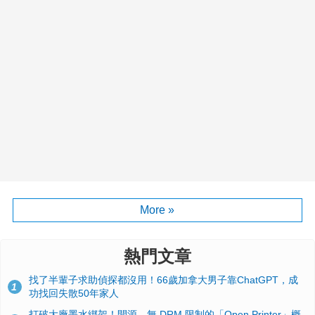
More »
熱門文章
找了半輩子求助偵探都沒用！66歲加拿大男子靠ChatGPT，成
1
功找回失散50年家人
打破大廠墨水綁架！開源、無 DRM 限制的「Open Printer」概