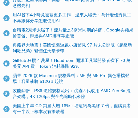
2
念機亮相
用AI省下4小時竟被塞更多工作！過來人曝光：為什麼優秀員工
3
不再跟你分享怎麼使用AI
台積電2奈米太猛了！流片量是3奈米同期的4倍，Google與蘋果
4
搶首發、輝達與AMD排隊等產能
典藏界大地震！美國懷舊遊戲小店驚見 97 片未公開版《超級瑪
5
利歐兄弟》變體任天堂卡帶
GitHub 狂攬 4 萬星！Headroom 開源工具幫開發者省下 70 萬
6
美元 API 費，Token 消耗暴降 92%
蘋果 2026 款 Mac mini 規格爆料：M6 與 M5 Pro 異色搭檔登
7
場！容量或將 512GB 起跳
效能翻倍！PS6 硬體規格流出：跳過四代改用 AMD Zen 6c 混
8
合架構，4K 120fps 與全光追時代來臨
美國上半年 CD 銷量大增 16%：增速約為黑膠 7 倍，但購買者
9
有一半以上根本沒有播放器
諾貝爾獎推手也留不住！從 AlphaFold 團隊解體看 Google 的焦
10
慮：為何明星實驗室要為 Gemini 讓路？