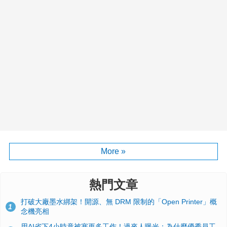
More »
熱門文章
打破大廠墨水綁架！開源、無 DRM 限制的「Open Printer」概
1
念機亮相
用AI省下4小時竟被塞更多工作！過來人曝光：為什麼優秀員工