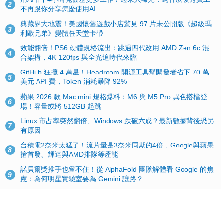
2
不再跟你分享怎麼使用AI
典藏界大地震！美國懷舊遊戲小店驚見 97 片未公開版《超級瑪
3
利歐兄弟》變體任天堂卡帶
效能翻倍！PS6 硬體規格流出：跳過四代改用 AMD Zen 6c 混
4
合架構，4K 120fps 與全光追時代來臨
GitHub 狂攬 4 萬星！Headroom 開源工具幫開發者省下 70 萬
5
美元 API 費，Token 消耗暴降 92%
蘋果 2026 款 Mac mini 規格爆料：M6 與 M5 Pro 異色搭檔登
6
場！容量或將 512GB 起跳
Linux 市占率突然翻倍、Windows 跌破六成？最新數據背後恐另
7
有原因
台積電2奈米太猛了！流片量是3奈米同期的4倍，Google與蘋果
8
搶首發、輝達與AMD排隊等產能
諾貝爾獎推手也留不住！從 AlphaFold 團隊解體看 Google 的焦
9
慮：為何明星實驗室要為 Gemini 讓路？
ASUS Pad 開賣！12.2 吋雙層 OLED、售價 19,900 元，指定電
10
信資費最低 0 元入手