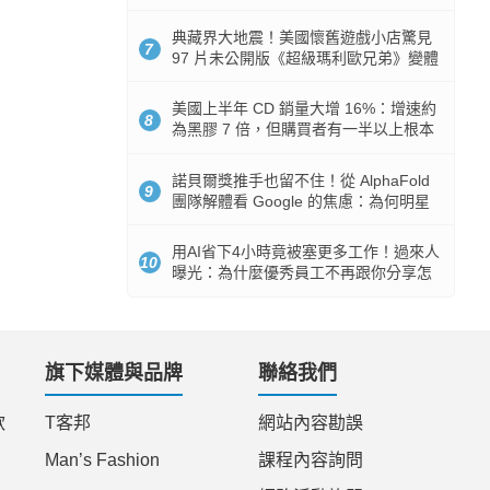
512GB 起跳
典藏界大地震！美國懷舊遊戲小店驚見
7
97 片未公開版《超級瑪利歐兄弟》變體
任天堂卡帶
美國上半年 CD 銷量大增 16%：增速約
8
為黑膠 7 倍，但購買者有一半以上根本
沒有播放器
諾貝爾獎推手也留不住！從 AlphaFold
9
團隊解體看 Google 的焦慮：為何明星
實驗室要為 Gemini 讓路？
用AI省下4小時竟被塞更多工作！過來人
10
曝光：為什麼優秀員工不再跟你分享怎
麼使用AI
旗下媒體與品牌
聯絡我們
款
T客邦
網站內容勘誤
Man’s Fashion
課程內容詢問