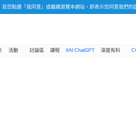
，若您點選「我同意」或繼續瀏覽本網站，即表示您同意我們的
片
活動
討論區
課程
#AI ChatGPT
深度有料
C