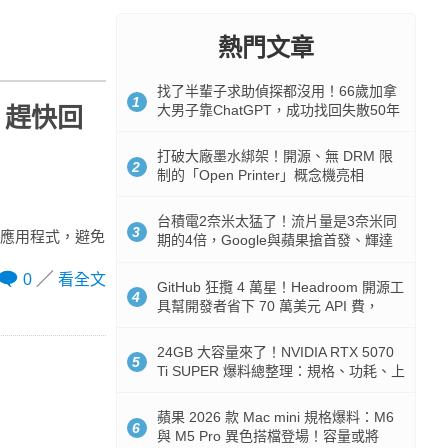
熱門文章
找了半輩子求助偵探都沒用！66歲加拿
1
大男子靠ChatGPT，成功找回失散50年
務，趕快回
家人
打破大廠墨水綁架！開源、無 DRM 限
2
制的「Open Printer」概念機亮相
台積電2奈米太猛了！流片量是3奈米同
3
NE 應用程式，避免
期的4倍，Google與蘋果搶首發、輝達
與AMD排隊等產能
0
看全文
GitHub 狂攬 4 萬星！Headroom 開源工
4
具幫開發者省下 70 萬美元 API 費，
Token 消耗暴降 92%
24GB 大容量來了！NVIDIA RTX 5070
5
Ti SUPER 爆料總整理：規格、功耗、上
市時間
蘋果 2026 款 Mac mini 規格爆料：M6
6
與 M5 Pro 異色搭檔登場！容量或將