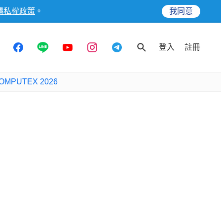
隱私權政策
。
我同意
登入
註冊
OMPUTEX 2026