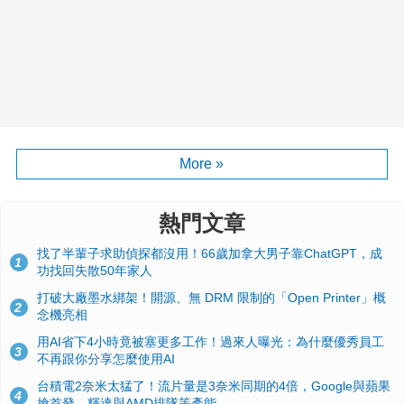
More »
熱門文章
找了半輩子求助偵探都沒用！66歲加拿大男子靠ChatGPT，成
1
功找回失散50年家人
打破大廠墨水綁架！開源、無 DRM 限制的「Open Printer」概
2
念機亮相
用AI省下4小時竟被塞更多工作！過來人曝光：為什麼優秀員工
3
不再跟你分享怎麼使用AI
台積電2奈米太猛了！流片量是3奈米同期的4倍，Google與蘋果
4
搶首發、輝達與AMD排隊等產能