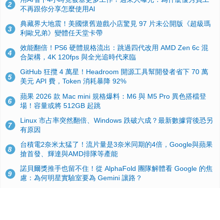
2
不再跟你分享怎麼使用AI
典藏界大地震！美國懷舊遊戲小店驚見 97 片未公開版《超級瑪
3
利歐兄弟》變體任天堂卡帶
效能翻倍！PS6 硬體規格流出：跳過四代改用 AMD Zen 6c 混
4
合架構，4K 120fps 與全光追時代來臨
GitHub 狂攬 4 萬星！Headroom 開源工具幫開發者省下 70 萬
5
美元 API 費，Token 消耗暴降 92%
蘋果 2026 款 Mac mini 規格爆料：M6 與 M5 Pro 異色搭檔登
6
場！容量或將 512GB 起跳
Linux 市占率突然翻倍、Windows 跌破六成？最新數據背後恐另
7
有原因
台積電2奈米太猛了！流片量是3奈米同期的4倍，Google與蘋果
8
搶首發、輝達與AMD排隊等產能
諾貝爾獎推手也留不住！從 AlphaFold 團隊解體看 Google 的焦
9
慮：為何明星實驗室要為 Gemini 讓路？
ASUS Pad 開賣！12.2 吋雙層 OLED、售價 19,900 元，指定電
10
信資費最低 0 元入手