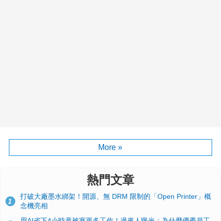
More »
熱門文章
打破大廠墨水綁架！開源、無 DRM 限制的「Open Printer」概
1
念機亮相
用AI省下4小時竟被塞更多工作！過來人曝光：為什麼優秀員工