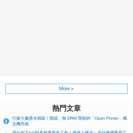
More »
熱門文章
打破大廠墨水綁架！開源、無 DRM 限制的「Open Printer」概
1
念機亮相
用AI省下4小時竟被塞更多工作！過來人曝光：為什麼優秀員工