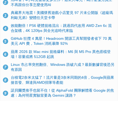
2
不再跟你分享怎麼使用AI
典藏界大地震！美國懷舊遊戲小店驚見 97 片未公開版《超級瑪
3
利歐兄弟》變體任天堂卡帶
效能翻倍！PS6 硬體規格流出：跳過四代改用 AMD Zen 6c 混
4
合架構，4K 120fps 與全光追時代來臨
GitHub 狂攬 4 萬星！Headroom 開源工具幫開發者省下 70 萬
5
美元 API 費，Token 消耗暴降 92%
蘋果 2026 款 Mac mini 規格爆料：M6 與 M5 Pro 異色搭檔登
6
場！容量或將 512GB 起跳
Linux 市占率突然翻倍、Windows 跌破六成？最新數據背後恐另
7
有原因
台積電2奈米太猛了！流片量是3奈米同期的4倍，Google與蘋果
8
搶首發、輝達與AMD排隊等產能
諾貝爾獎推手也留不住！從 AlphaFold 團隊解體看 Google 的焦
9
慮：為何明星實驗室要為 Gemini 讓路？
ASUS Pad 開賣！12.2 吋雙層 OLED、售價 19,900 元，指定電
10
信資費最低 0 元入手