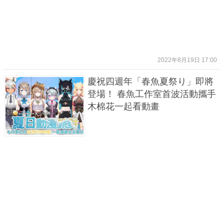
2022年8月19日 17:00
慶祝四週年「春魚夏祭り」即將
登場！ 春魚工作室首波活動攜手
木棉花一起看動畫