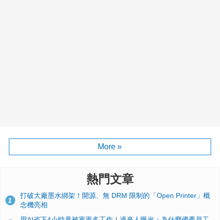
More »
熱門文章
打破大廠墨水綁架！開源、無 DRM 限制的「Open Printer」概
1
念機亮相
用AI省下4小時竟被塞更多工作！過來人曝光：為什麼優秀員工