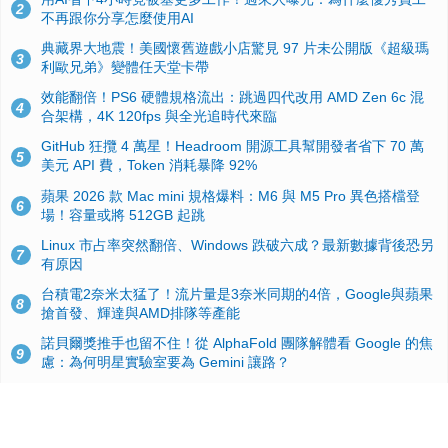
2
不再跟你分享怎麼使用AI
典藏界大地震！美國懷舊遊戲小店驚見 97 片未公開版《超級瑪
3
利歐兄弟》變體任天堂卡帶
效能翻倍！PS6 硬體規格流出：跳過四代改用 AMD Zen 6c 混
4
合架構，4K 120fps 與全光追時代來臨
GitHub 狂攬 4 萬星！Headroom 開源工具幫開發者省下 70 萬
5
美元 API 費，Token 消耗暴降 92%
蘋果 2026 款 Mac mini 規格爆料：M6 與 M5 Pro 異色搭檔登
6
場！容量或將 512GB 起跳
Linux 市占率突然翻倍、Windows 跌破六成？最新數據背後恐另
7
有原因
台積電2奈米太猛了！流片量是3奈米同期的4倍，Google與蘋果
8
搶首發、輝達與AMD排隊等產能
諾貝爾獎推手也留不住！從 AlphaFold 團隊解體看 Google 的焦
9
慮：為何明星實驗室要為 Gemini 讓路？
ASUS Pad 開賣！12.2 吋雙層 OLED、售價 19,900 元，指定電
10
信資費最低 0 元入手