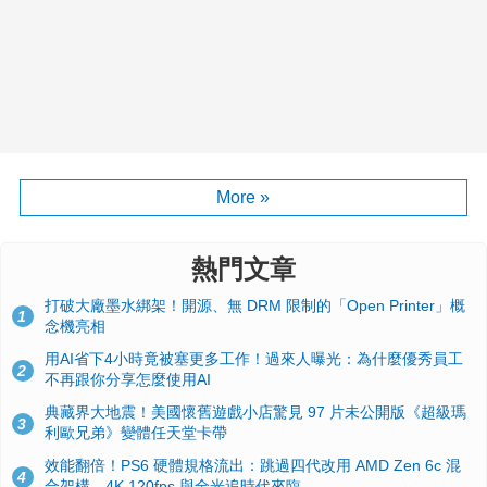
More »
熱門文章
打破大廠墨水綁架！開源、無 DRM 限制的「Open Printer」概
1
念機亮相
用AI省下4小時竟被塞更多工作！過來人曝光：為什麼優秀員工
2
不再跟你分享怎麼使用AI
典藏界大地震！美國懷舊遊戲小店驚見 97 片未公開版《超級瑪
3
利歐兄弟》變體任天堂卡帶
效能翻倍！PS6 硬體規格流出：跳過四代改用 AMD Zen 6c 混
4
合架構，4K 120fps 與全光追時代來臨