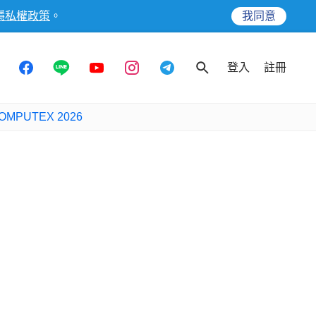
隱私權政策
。
我同意
登入
註冊
OMPUTEX 2026