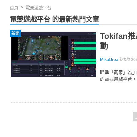
首頁
電競遊戲平台
電競遊戲平台 的最新熱門文章
新聞
Tokif
動
MikaBrea
發表於
20
瞄準「觀眾」為加
的電競遊戲平台，