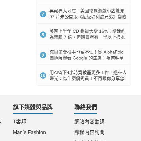
512GB 起跳
典藏界大地震！美國懷舊遊戲小店驚見
7
97 片未公開版《超級瑪利歐兄弟》變體
任天堂卡帶
美國上半年 CD 銷量大增 16%：增速約
8
為黑膠 7 倍，但購買者有一半以上根本
沒有播放器
諾貝爾獎推手也留不住！從 AlphaFold
9
團隊解體看 Google 的焦慮：為何明星
實驗室要為 Gemini 讓路？
用AI省下4小時竟被塞更多工作！過來人
10
曝光：為什麼優秀員工不再跟你分享怎
麼使用AI
旗下媒體與品牌
聯絡我們
款
T客邦
網站內容勘誤
Man’s Fashion
課程內容詢問