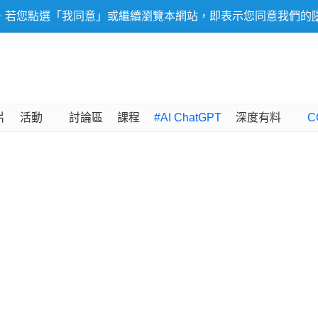
，若您點選「我同意」或繼續瀏覽本網站，即表示您同意我們的
片
活動
討論區
課程
#AI ChatGPT
深度有料
C