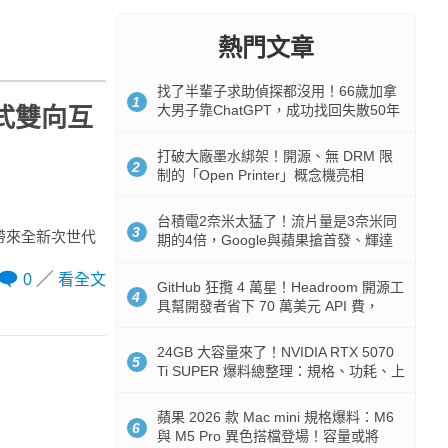
熱門文章
找了半輩子求助偵探都沒用！66歲加拿
1
大男子靠ChatGPT，成功找回失散50年
浸式雙向互
家人
打破大廠墨水綁架！開源、無 DRM 限
2
制的「Open Printer」概念機亮相
台積電2奈米太猛了！流片量是3奈米同
3
家帶來全新次世代
期的4倍，Google與蘋果搶首發、輝達
與AMD排隊等產能
0
看全文
GitHub 狂攬 4 萬星！Headroom 開源工
4
具幫開發者省下 70 萬美元 API 費，
Token 消耗暴降 92%
24GB 大容量來了！NVIDIA RTX 5070
5
Ti SUPER 爆料總整理：規格、功耗、上
市時間
蘋果 2026 款 Mac mini 規格爆料：M6
6
與 M5 Pro 異色搭檔登場！容量或將