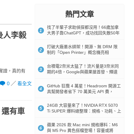
熱門文章
找了半輩子求助偵探都沒用！66歲加拿
1
大男子靠ChatGPT，成功找回失散50年
氏後人李毅
家人
打破大廠墨水綁架！開源、無 DRM 限
2
制的「Open Printer」概念機亮相
台積電2奈米太猛了！流片量是3奈米同
3
醫師實證，真的有
期的4倍，Google與蘋果搶首發、輝達
與AMD排隊等產能
0
看全文
GitHub 狂攬 4 萬星！Headroom 開源工
4
具幫開發者省下 70 萬美元 API 費，
Token 消耗暴降 92%
24GB 大容量來了！NVIDIA RTX 5070
5
能，還有車
Ti SUPER 爆料總整理：規格、功耗、上
市時間
蘋果 2026 款 Mac mini 規格爆料：M6
6
與 M5 Pro 異色搭檔登場！容量或將