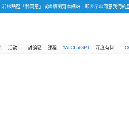
，若您點選「我同意」或繼續瀏覽本網站，即表示您同意我們的
片
活動
討論區
課程
#AI ChatGPT
深度有料
C