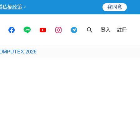
隱私權政策
。
我同意
登入
註冊
OMPUTEX 2026