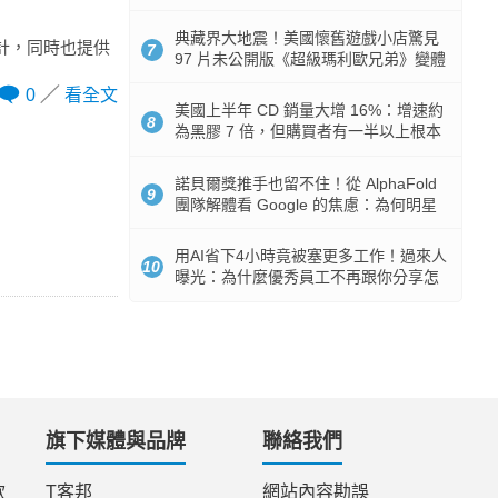
512GB 起跳
典藏界大地震！美國懷舊遊戲小店驚見
估計，同時也提供
7
97 片未公開版《超級瑪利歐兄弟》變體
任天堂卡帶
0
看全文
美國上半年 CD 銷量大增 16%：增速約
8
為黑膠 7 倍，但購買者有一半以上根本
沒有播放器
諾貝爾獎推手也留不住！從 AlphaFold
9
團隊解體看 Google 的焦慮：為何明星
實驗室要為 Gemini 讓路？
用AI省下4小時竟被塞更多工作！過來人
10
曝光：為什麼優秀員工不再跟你分享怎
麼使用AI
旗下媒體與品牌
聯絡我們
款
T客邦
網站內容勘誤