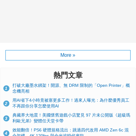
More »
熱門文章
打破大廠墨水綁架！開源、無 DRM 限制的「Open Printer」概
1
念機亮相
用AI省下4小時竟被塞更多工作！過來人曝光：為什麼優秀員工
2
不再跟你分享怎麼使用AI
典藏界大地震！美國懷舊遊戲小店驚見 97 片未公開版《超級瑪
3
利歐兄弟》變體任天堂卡帶
效能翻倍！PS6 硬體規格流出：跳過四代改用 AMD Zen 6c 混
4
合架構，4K 120fps 與全光追時代來臨