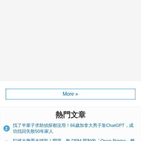
More »
熱門文章
找了半輩子求助偵探都沒用！66歲加拿大男子靠ChatGPT，成
1
功找回失散50年家人
打破大廠墨水綁架！開源、無 DRM 限制的「Open Printer」概