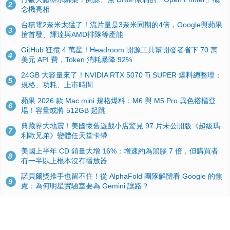
2
念機亮相
台積電2奈米太猛了！流片量是3奈米同期的4倍，Google與蘋果
3
搶首發、輝達與AMD排隊等產能
GitHub 狂攬 4 萬星！Headroom 開源工具幫開發者省下 70 萬
4
美元 API 費，Token 消耗暴降 92%
24GB 大容量來了！NVIDIA RTX 5070 Ti SUPER 爆料總整理：
5
規格、功耗、上市時間
蘋果 2026 款 Mac mini 規格爆料：M6 與 M5 Pro 異色搭檔登
6
場！容量或將 512GB 起跳
典藏界大地震！美國懷舊遊戲小店驚見 97 片未公開版《超級瑪
7
利歐兄弟》變體任天堂卡帶
美國上半年 CD 銷量大增 16%：增速約為黑膠 7 倍，但購買者
8
有一半以上根本沒有播放器
諾貝爾獎推手也留不住！從 AlphaFold 團隊解體看 Google 的焦
9
慮：為何明星實驗室要為 Gemini 讓路？
用AI省下4小時竟被塞更多工作！過來人曝光：為什麼優秀員工
10
不再跟你分享怎麼使用AI