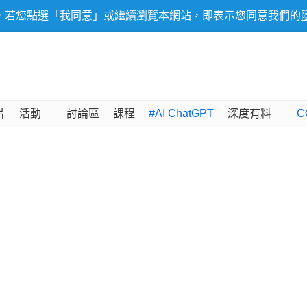
，若您點選「我同意」或繼續瀏覽本網站，即表示您同意我們的
片
活動
討論區
課程
#AI ChatGPT
深度有料
C