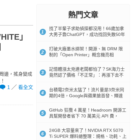
熱門文章
找了半輩子求助偵探都沒用！66歲加拿
1
大男子靠ChatGPT，成功找回失散50年
WHITE」
家人
圍
打破大廠墨水綁架！開源、無 DRM 限
2
制的「Open Printer」概念機亮相
記憶體漲太兇連老闆都怕了？SK海力士
3
腦周邊，搖身變成
竟然認了價格「不正常」：再漲下去不
拒！
是好事
1
看全文
台積電2奈米太猛了！流片量是3奈米同
4
期的4倍，Google與蘋果搶首發、輝達
與AMD排隊等產能
GitHub 狂攬 4 萬星！Headroom 開源工
5
具幫開發者省下 70 萬美元 API 費，
Token 消耗暴降 92%
24GB 大容量來了！NVIDIA RTX 5070
6
Ti SUPER 爆料總整理：規格、功耗、上