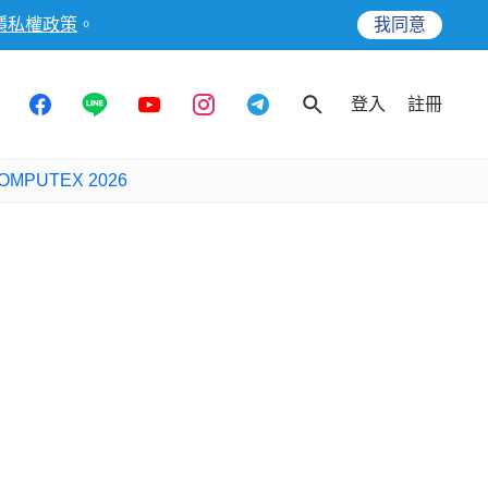
隱私權政策
。
我同意
登入
註冊
OMPUTEX 2026