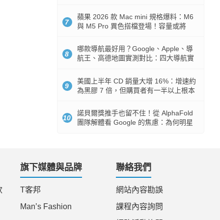
市時間
蘋果 2026 款 Mac mini 規格爆料：M6
7
與 M5 Pro 異色搭檔登場！容量或將
512GB 起跳
哪款導航最好用？Google、Apple、導
8
航王、高德地圖實測對比：四大導航實
測懶人包
美國上半年 CD 銷量大增 16%：增速約
9
為黑膠 7 倍，但購買者有一半以上根本
沒有播放器
諾貝爾獎推手也留不住！從 AlphaFold
10
團隊解體看 Google 的焦慮：為何明星
實驗室要為 Gemini 讓路？
旗下媒體與品牌
聯絡我們
款
T客邦
網站內容勘誤
Man’s Fashion
課程內容詢問