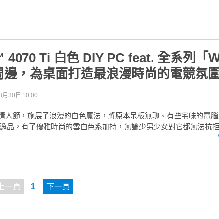
™ 4070 Ti 白色 DIY PC feat. 全系列「
周邊，為桌面打造最浪漫時尚的電競氛
3月30日 10:00
色情人節，施展了浪漫的白色魔法，將原本呆板無聊、有些宅味的電
逸品，有了優雅時尚的雪白色系加持，無論少男少女對它都無法抗
上一頁
1
下一頁