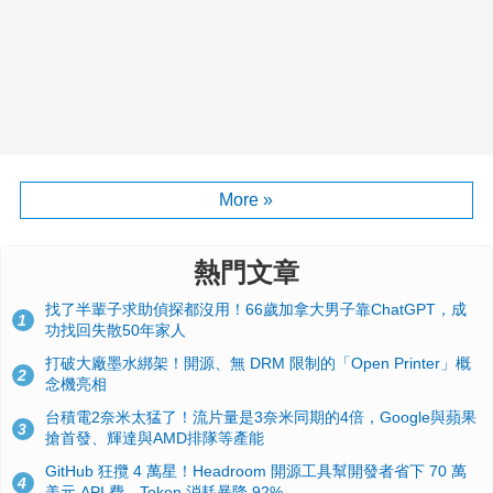
More »
熱門文章
找了半輩子求助偵探都沒用！66歲加拿大男子靠ChatGPT，成
1
功找回失散50年家人
打破大廠墨水綁架！開源、無 DRM 限制的「Open Printer」概
2
念機亮相
台積電2奈米太猛了！流片量是3奈米同期的4倍，Google與蘋果
3
搶首發、輝達與AMD排隊等產能
GitHub 狂攬 4 萬星！Headroom 開源工具幫開發者省下 70 萬
4
美元 API 費，Token 消耗暴降 92%