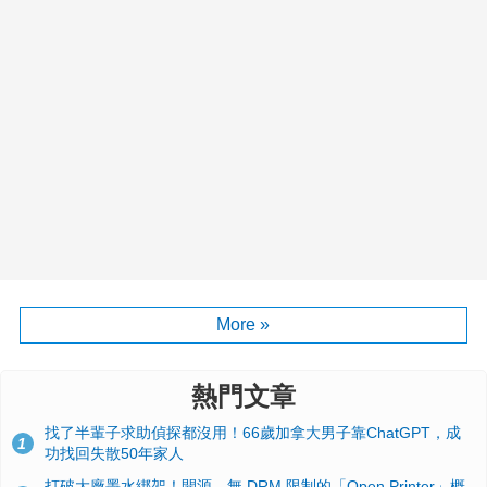
More »
熱門文章
找了半輩子求助偵探都沒用！66歲加拿大男子靠ChatGPT，成
1
功找回失散50年家人
打破大廠墨水綁架！開源、無 DRM 限制的「Open Printer」概