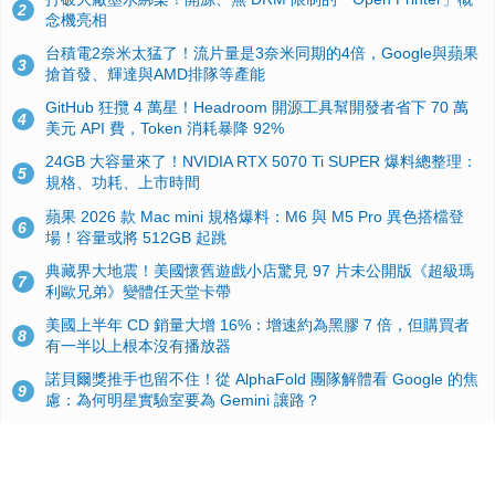
2
念機亮相
台積電2奈米太猛了！流片量是3奈米同期的4倍，Google與蘋果
3
搶首發、輝達與AMD排隊等產能
GitHub 狂攬 4 萬星！Headroom 開源工具幫開發者省下 70 萬
4
美元 API 費，Token 消耗暴降 92%
24GB 大容量來了！NVIDIA RTX 5070 Ti SUPER 爆料總整理：
5
規格、功耗、上市時間
蘋果 2026 款 Mac mini 規格爆料：M6 與 M5 Pro 異色搭檔登
6
場！容量或將 512GB 起跳
典藏界大地震！美國懷舊遊戲小店驚見 97 片未公開版《超級瑪
7
利歐兄弟》變體任天堂卡帶
美國上半年 CD 銷量大增 16%：增速約為黑膠 7 倍，但購買者
8
有一半以上根本沒有播放器
諾貝爾獎推手也留不住！從 AlphaFold 團隊解體看 Google 的焦
9
慮：為何明星實驗室要為 Gemini 讓路？
用AI省下4小時竟被塞更多工作！過來人曝光：為什麼優秀員工
10
不再跟你分享怎麼使用AI