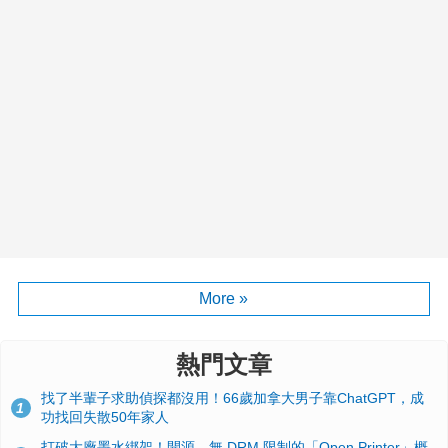
More »
熱門文章
找了半輩子求助偵探都沒用！66歲加拿大男子靠ChatGPT，成
1
功找回失散50年家人
打破大廠墨水綁架！開源、無 DRM 限制的「Open Printer」概