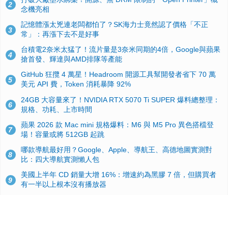
2
念機亮相
記憶體漲太兇連老闆都怕了？SK海力士竟然認了價格「不正
3
常」：再漲下去不是好事
台積電2奈米太猛了！流片量是3奈米同期的4倍，Google與蘋果
4
搶首發、輝達與AMD排隊等產能
GitHub 狂攬 4 萬星！Headroom 開源工具幫開發者省下 70 萬
5
美元 API 費，Token 消耗暴降 92%
24GB 大容量來了！NVIDIA RTX 5070 Ti SUPER 爆料總整理：
6
規格、功耗、上市時間
蘋果 2026 款 Mac mini 規格爆料：M6 與 M5 Pro 異色搭檔登
7
場！容量或將 512GB 起跳
哪款導航最好用？Google、Apple、導航王、高德地圖實測對
8
比：四大導航實測懶人包
美國上半年 CD 銷量大增 16%：增速約為黑膠 7 倍，但購買者
9
有一半以上根本沒有播放器
諾貝爾獎推手也留不住！從 AlphaFold 團隊解體看 Google 的焦
10
慮：為何明星實驗室要為 Gemini 讓路？