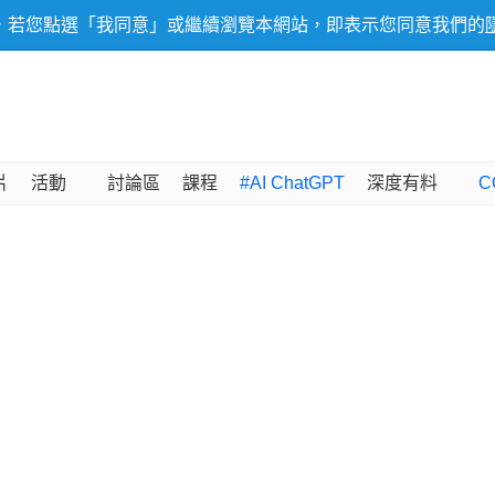
，若您點選「我同意」或繼續瀏覽本網站，即表示您同意我們的
片
活動
討論區
課程
#AI ChatGPT
深度有料
C