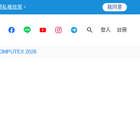
隱私權政策
。
我同意
登入
註冊
OMPUTEX 2026