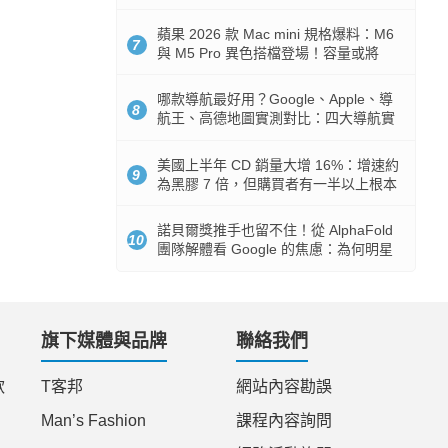
市時間
蘋果 2026 款 Mac mini 規格爆料：M6
7
與 M5 Pro 異色搭檔登場！容量或將
512GB 起跳
哪款導航最好用？Google、Apple、導
8
航王、高德地圖實測對比：四大導航實
測懶人包
美國上半年 CD 銷量大增 16%：增速約
9
為黑膠 7 倍，但購買者有一半以上根本
沒有播放器
諾貝爾獎推手也留不住！從 AlphaFold
10
團隊解體看 Google 的焦慮：為何明星
實驗室要為 Gemini 讓路？
旗下媒體與品牌
聯絡我們
款
T客邦
網站內容勘誤
Man’s Fashion
課程內容詢問