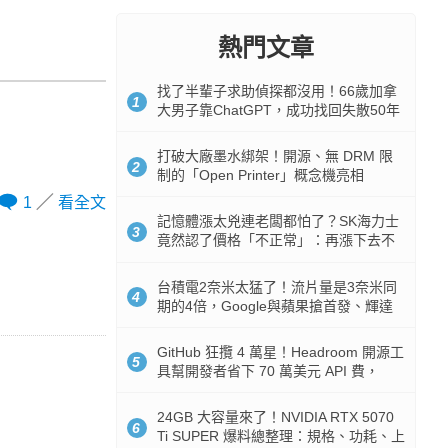
熱門文章
找了半輩子求助偵探都沒用！66歲加拿
1
大男子靠ChatGPT，成功找回失散50年
家人
打破大廠墨水綁架！開源、無 DRM 限
2
制的「Open Printer」概念機亮相
1
看全文
記憶體漲太兇連老闆都怕了？SK海力士
3
竟然認了價格「不正常」：再漲下去不
是好事
台積電2奈米太猛了！流片量是3奈米同
4
期的4倍，Google與蘋果搶首發、輝達
與AMD排隊等產能
GitHub 狂攬 4 萬星！Headroom 開源工
5
具幫開發者省下 70 萬美元 API 費，
Token 消耗暴降 92%
24GB 大容量來了！NVIDIA RTX 5070
6
Ti SUPER 爆料總整理：規格、功耗、上