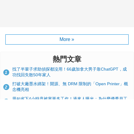
More »
熱門文章
找了半輩子求助偵探都沒用！66歲加拿大男子靠ChatGPT，成
1
功找回失散50年家人
打破大廠墨水綁架！開源、無 DRM 限制的「Open Printer」概
2
念機亮相
用AI省下4小時竟被塞更多工作！過來人曝光：為什麼優秀員工
3
不再跟你分享怎麼使用AI
台積電2奈米太猛了！流片量是3奈米同期的4倍，Google與蘋果
4
搶首發、輝達與AMD排隊等產能
典藏界大地震！美國懷舊遊戲小店驚見 97 片未公開版《超級瑪
5
利歐兄弟》變體任天堂卡帶