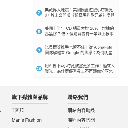
512GB 起跳
典藏界大地震！美國懷舊遊戲小店驚見
7
97 片未公開版《超級瑪利歐兄弟》變體
任天堂卡帶
美國上半年 CD 銷量大增 16%：增速約
8
為黑膠 7 倍，但購買者有一半以上根本
沒有播放器
諾貝爾獎推手也留不住！從 AlphaFold
9
團隊解體看 Google 的焦慮：為何明星
實驗室要為 Gemini 讓路？
用AI省下4小時竟被塞更多工作！過來人
10
曝光：為什麼優秀員工不再跟你分享怎
麼使用AI
旗下媒體與品牌
聯絡我們
款
T客邦
網站內容勘誤
Man’s Fashion
課程內容詢問