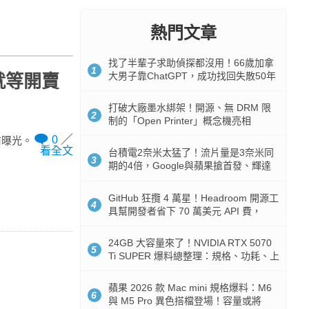
熱門文章
找了半輩子求助偵探都沒用！66歲加拿
1
大男子靠ChatGPT，成功找回失散50年
足就等開賣
家人
打破大廠墨水綁架！開源、無 DRM 限
2
制的「Open Printer」概念機亮相
0
提前曝光。
看全文
台積電2奈米太猛了！流片量是3奈米同
3
期的4倍，Google與蘋果搶首發、輝達
與AMD排隊等產能
GitHub 狂攬 4 萬星！Headroom 開源工
4
具幫開發者省下 70 萬美元 API 費，
Token 消耗暴降 92%
24GB 大容量來了！NVIDIA RTX 5070
5
Ti SUPER 爆料總整理：規格、功耗、上
市時間
蘋果 2026 款 Mac mini 規格爆料：M6
6
與 M5 Pro 異色搭檔登場！容量或將