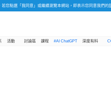
，若您點選「我同意」或繼續瀏覽本網站，即表示您同意我們的
片
活動
討論區
課程
#AI ChatGPT
深度有料
C