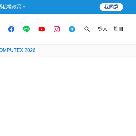
隱私權政策
。
我同意
登入
註冊
OMPUTEX 2026