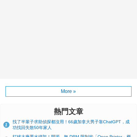
More »
熱門文章
找了半輩子求助偵探都沒用！66歲加拿大男子靠ChatGPT，成
1
功找回失散50年家人
打破大廠墨水綁架！開源、無 DRM 限制的「Open Printer」概