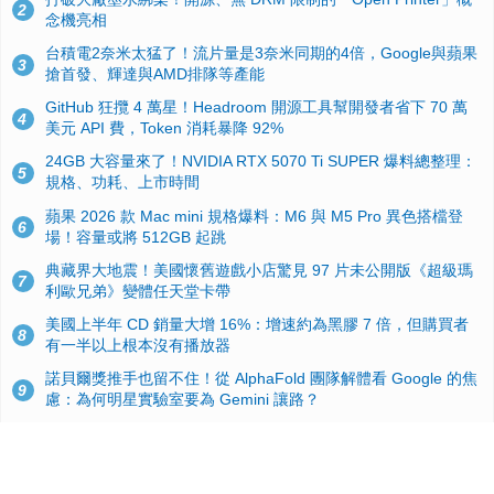
2
念機亮相
台積電2奈米太猛了！流片量是3奈米同期的4倍，Google與蘋果
3
搶首發、輝達與AMD排隊等產能
GitHub 狂攬 4 萬星！Headroom 開源工具幫開發者省下 70 萬
4
美元 API 費，Token 消耗暴降 92%
24GB 大容量來了！NVIDIA RTX 5070 Ti SUPER 爆料總整理：
5
規格、功耗、上市時間
蘋果 2026 款 Mac mini 規格爆料：M6 與 M5 Pro 異色搭檔登
6
場！容量或將 512GB 起跳
典藏界大地震！美國懷舊遊戲小店驚見 97 片未公開版《超級瑪
7
利歐兄弟》變體任天堂卡帶
美國上半年 CD 銷量大增 16%：增速約為黑膠 7 倍，但購買者
8
有一半以上根本沒有播放器
諾貝爾獎推手也留不住！從 AlphaFold 團隊解體看 Google 的焦
9
慮：為何明星實驗室要為 Gemini 讓路？
用AI省下4小時竟被塞更多工作！過來人曝光：為什麼優秀員工
10
不再跟你分享怎麼使用AI