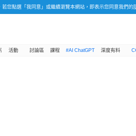
，若您點選「我同意」或繼續瀏覽本網站，即表示您同意我們的
片
活動
討論區
課程
#AI ChatGPT
深度有料
C