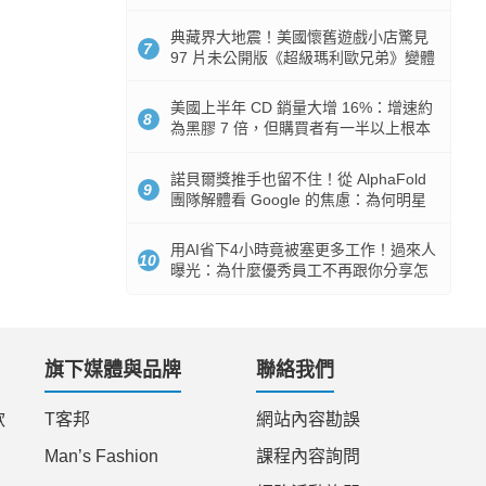
512GB 起跳
典藏界大地震！美國懷舊遊戲小店驚見
7
97 片未公開版《超級瑪利歐兄弟》變體
任天堂卡帶
美國上半年 CD 銷量大增 16%：增速約
8
為黑膠 7 倍，但購買者有一半以上根本
沒有播放器
諾貝爾獎推手也留不住！從 AlphaFold
9
團隊解體看 Google 的焦慮：為何明星
實驗室要為 Gemini 讓路？
用AI省下4小時竟被塞更多工作！過來人
10
曝光：為什麼優秀員工不再跟你分享怎
麼使用AI
旗下媒體與品牌
聯絡我們
款
T客邦
網站內容勘誤
Man’s Fashion
課程內容詢問