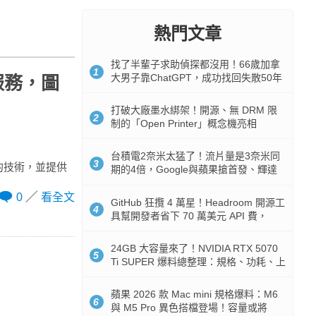
熱門文章
找了半輩子求助偵探都沒用！66歲加拿
1
大男子靠ChatGPT，成功找回失散50年
微服務，圖
家人
打破大廠墨水綁架！開源、無 DRM 限
2
制的「Open Printer」概念機亮相
台積電2奈米太猛了！流片量是3奈米同
3
I的技術，並提供
期的4倍，Google與蘋果搶首發、輝達
與AMD排隊等產能
0
看全文
GitHub 狂攬 4 萬星！Headroom 開源工
4
具幫開發者省下 70 萬美元 API 費，
Token 消耗暴降 92%
24GB 大容量來了！NVIDIA RTX 5070
5
Ti SUPER 爆料總整理：規格、功耗、上
市時間
蘋果 2026 款 Mac mini 規格爆料：M6
6
與 M5 Pro 異色搭檔登場！容量或將