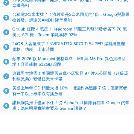
2
念機亮相
台積電2奈米太猛了！流片量是3奈米同期的4倍，Google與蘋果
3
搶首發、輝達與AMD排隊等產能
GitHub 狂攬 4 萬星！Headroom 開源工具幫開發者省下 70 萬
4
美元 API 費，Token 消耗暴降 92%
24GB 大容量來了！NVIDIA RTX 5070 Ti SUPER 爆料總整理：
5
規格、功耗、上市時間
蘋果 2026 款 Mac mini 規格爆料：M6 與 M5 Pro 異色搭檔登
6
場！容量或將 512GB 起跳
典藏界大地震！美國懷舊遊戲小店驚見 97 片未公開版《超級瑪
7
利歐兄弟》變體任天堂卡帶
美國上半年 CD 銷量大增 16%：增速約為黑膠 7 倍，但購買者
8
有一半以上根本沒有播放器
諾貝爾獎推手也留不住！從 AlphaFold 團隊解體看 Google 的焦
9
慮：為何明星實驗室要為 Gemini 讓路？
用AI省下4小時竟被塞更多工作！過來人曝光：為什麼優秀員工
10
不再跟你分享怎麼使用AI