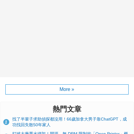
More »
熱門文章
找了半輩子求助偵探都沒用！66歲加拿大男子靠ChatGPT，成
1
功找回失散50年家人
打破大廠墨水綁架！開源、無 DRM 限制的「Open Printer」概